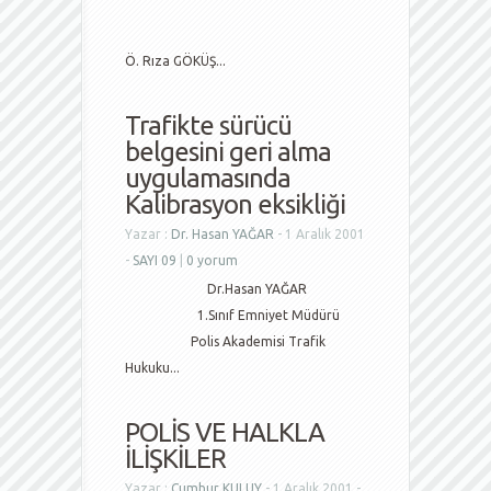
Ö. Rıza GÖKÜŞ...
Trafikte sürücü
belgesini geri alma
uygulamasında
Kalibrasyon eksikliği
Yazar :
Dr. Hasan YAĞAR
- 1 Aralık 2001
-
SAYI 09
|
0 yorum
Dr.Hasan YAĞAR
1.Sınıf Emniyet Müdürü
Polis Akademisi Trafik
Hukuku...
POLİS VE HALKLA
İLİŞKİLER
Yazar :
Cumhur KULUY
- 1 Aralık 2001 -