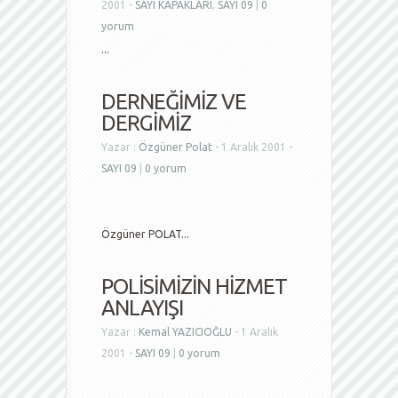
2001 -
SAYI KAPAKLARI
,
SAYI 09
|
0
yorum
...
DERNEĞİMİZ VE
DERGİMİZ
Yazar :
Özgüner Polat
- 1 Aralık 2001 -
SAYI 09
|
0 yorum
Özgüner POLAT...
POLİSİMİZİN HİZMET
ANLAYIŞI
Yazar :
Kemal YAZICIOĞLU
- 1 Aralık
2001 -
SAYI 09
|
0 yorum