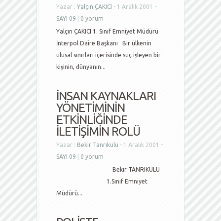
Yazar :
Yalçın ÇAKICI
- 1 Aralık 2001 -
SAYI 09
|
0 yorum
Yalçın ÇAKICI 1. Sınıf Emniyet Müdürü
İnterpol Daire Başkanı Bir ülkenin
ulusal sınırları içerisinde suç işleyen bir
kişinin, dünyanın...
İNSAN KAYNAKLARI
YÖNETİMİNİN
ETKİNLİĞİNDE
İLETİŞİMİN ROLÜ
Yazar :
Bekir Tanrıkulu
- 1 Aralık 2001 -
SAYI 09
|
0 yorum
Bekir TANRIKULU
1.Sınıf Emniyet
Müdürü...