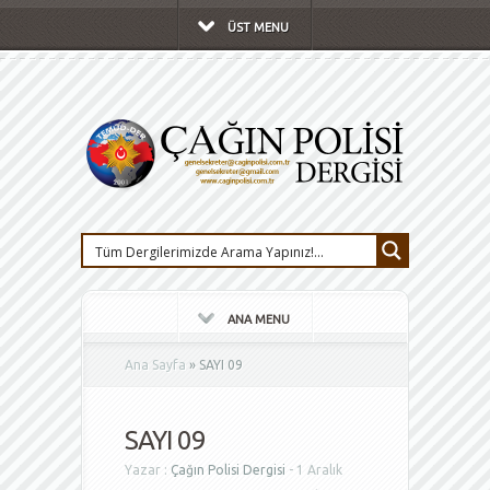
ÜST MENU
ANA MENU
Ana Sayfa
»
SAYI 09
SAYI 09
Yazar :
Çağın Polisi Dergisi
- 1 Aralık