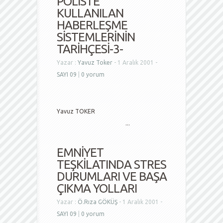
POLİSTE
KULLANILAN
HABERLEŞME
SİSTEMLERİNİN
TARİHÇESİ-3-
Yazar :
Yavuz Toker
- 1 Aralık 2001 -
SAYI 09
|
0 yorum
Yavuz TOKER
...
EMNİYET
TEŞKİLATINDA STRES
DURUMLARI VE BAŞA
ÇIKMA YOLLARI
Yazar :
Ö.Rıza GÖKÜŞ
- 1 Aralık 2001 -
SAYI 09
|
0 yorum