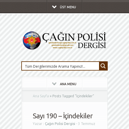
ÜST MENU
ANA MENU
Ana Sayfa
»
Posts Tagged
"
İçindekiler"
Sayı 190 – İçindekiler
Yazar :
Çağın Polisi Dergisi
- 3 Temmuz