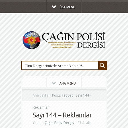
ÜST MENU
ANA MENU
Ana Sayfa
»
Posts Tagged
"
Sayı 144 –
Reklamlar"
Sayı 144 – Reklamlar
Yazar :
Çağın Polisi Dergisi
- 23 Aralık