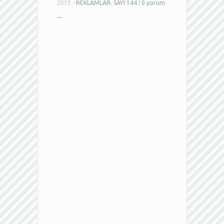
2013 -
REKLAMLAR
,
SAYI 144
|
0 yorum
...