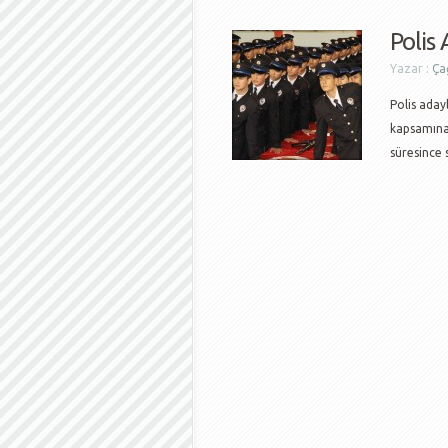
Polis
Yazar :
Çağ
Polis adayl
kapsamına 
süresince 