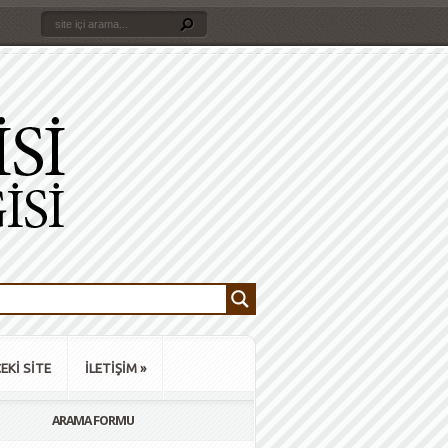
EKİ SİTE
İLETİŞİM
»
ARAMA FORMU