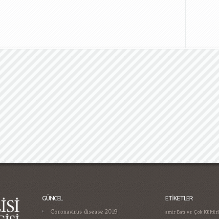
GÜNCEL
ETIKETLER
Coronavirus disease 2019
amir
Batı ve Çok Kültür
cumhuriy
Bizim Sınıf
Gamificatie in gokken trends die je
Ermeni Tehciri Üzerine
moet kennen in
Hoca ile Ceza Muhakem
Casino Guide for Proper Player