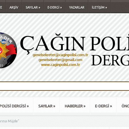
E
ARŞİV
SAYILAR
»
E-DERGİ
»
YAZARLAR
İLETİŞİM
»
POLİSİ DERGİSİ
»
SAYILAR
»
HABERLER
»
E-DERGİ
»
ÖNC
arına Müjde"