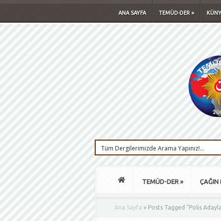
ANA SAYFA
TEMÜD-DER
»
KÜNY
TEMÜD-DER
»
ÇAĞIN 
Ana Sayfa
»
Posts Tagged
"
Polis Adayl