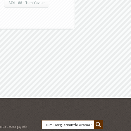
SAYI 188 - Tüm Yazılar
lülük
Bet365 paysafe
et
Devlet Bakanı
 Düşünceler
Feridun
esi Hukuku - 18