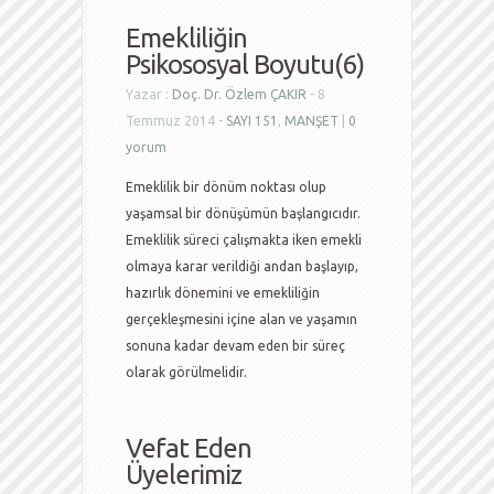
Emekliliğin
Psikososyal Boyutu(6)
Yazar :
Doç. Dr. Özlem ÇAKIR
- 8
Temmuz 2014 -
SAYI 151
,
MANŞET
|
0
yorum
Emeklilik bir dönüm noktası olup
yaşamsal bir dönüşümün başlangıcıdır.
Emeklilik süreci çalışmakta iken emekli
olmaya karar verildiği andan başlayıp,
hazırlık dönemini ve emekliliğin
gerçekleşmesini içine alan ve yaşamın
sonuna kadar devam eden bir süreç
olarak görülmelidir.
Vefat Eden
Üyelerimiz