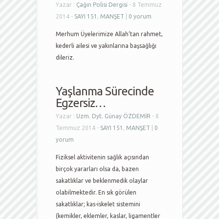
Yazar :
Çağın Polisi Dergisi
- 8 Temmuz
2014 -
SAYI 151
,
MANŞET
|
0 yorum
Merhum Üyelerimize Allah’tan rahmet,
kederli ailesi ve yakınlarına başsağlığı
dileriz.
Yaşlanma Sürecinde
Egzersiz…
Yazar :
Uzm. Dyt. Günay ÖZDEMİR
- 8
Temmuz 2014 -
SAYI 151
,
MANŞET
|
0
yorum
Fiziksel aktivitenin sağlık açısından
birçok yararları olsa da, bazen
sakatlıklar ve beklenmedik olaylar
olabilmektedir. En sık görülen
sakatlıklar; kas-iskelet sistemini
(kemikler, eklemler, kaslar, ligamentler