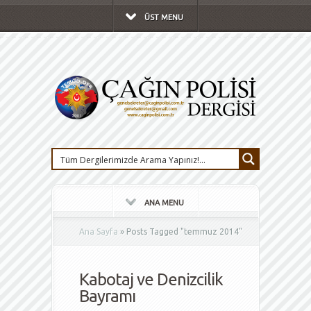
ÜST MENU
ANA MENU
Ana Sayfa
»
Posts Tagged
"
temmuz 2014"
Kabotaj ve Denizcilik
Bayramı