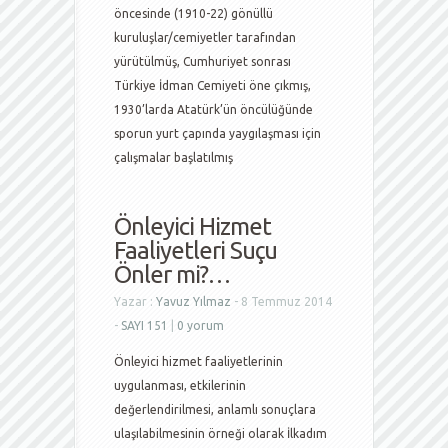
öncesinde (1910-22) gönüllü
kuruluşlar/cemiyetler tarafından
yürütülmüş, Cumhuriyet sonrası
Türkiye İdman Cemiyeti öne çıkmış,
1930’larda Atatürk’ün öncülüğünde
sporun yurt çapında yaygılaşması için
çalışmalar başlatılmış
Önleyici Hizmet
Faaliyetleri Suçu
Önler mi?…
Yazar :
Yavuz Yılmaz
- 8 Temmuz 2014
-
SAYI 151
|
0 yorum
Önleyici hizmet faaliyetlerinin
uygulanması, etkilerinin
değerlendirilmesi, anlamlı sonuçlara
ulaşılabilmesinin örneği olarak İlkadım