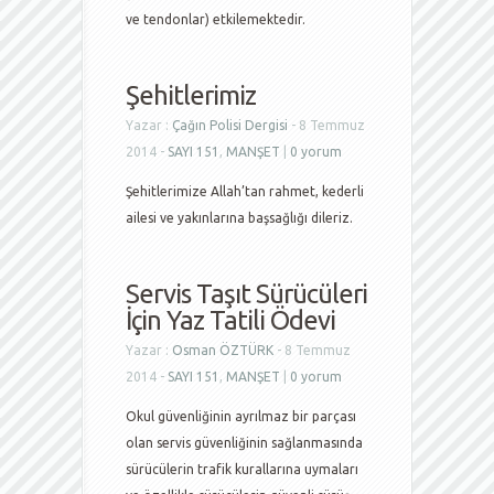
ve tendonlar) etkilemektedir.
Şehitlerimiz
Yazar :
Çağın Polisi Dergisi
- 8 Temmuz
2014 -
SAYI 151
,
MANŞET
|
0 yorum
Şehitlerimize Allah’tan rahmet, kederli
ailesi ve yakınlarına başsağlığı dileriz.
Servis Taşıt Sürücüleri
İçin Yaz Tatili Ödevi
Yazar :
Osman ÖZTÜRK
- 8 Temmuz
2014 -
SAYI 151
,
MANŞET
|
0 yorum
Okul güvenliğinin ayrılmaz bir parçası
olan servis güvenliğinin sağlanmasında
sürücülerin trafik kurallarına uymaları