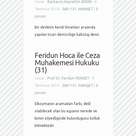
Yazar :
Barbaros Hayrettin AYDIN
- 8
Temmuz 2014 -
SAYI 151
,
MANŞET
|
0
yorum
Bir devletin kendi limanları arasında
yapılan ticari denizciliğe kabotaj denir.
Feridun Hoca ile Ceza
Muhakemesi Hukuku
(31)
Yazar :
Prof Dr. Feridun YENİSEY
- 8
Temmuz 2014 -
SAYI 151
,
MANŞET
|
0
yorum
Elkoymanın aramadan farkı, delil
olabilecek olan bu eşyanın nerede ve
kimin zilyedliğinde bulunduğunu kolluk
bilmektedir.