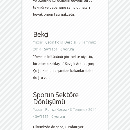
ve özellikle sürücülerin güvenli sürüş
tekniği ve becerisine sahip olmaları
büyük önem taşımaktadır.
Bekçi
Yazar :
Çağın Polisi Dergisi
- 8 Temmuz
2014 -
SAYI 151
|
0 yorum
“Resmin bütününü görmekse niyetin,
bir adım uzaklaş…” Sevgili Arkadaşım;
Çoğu zaman dışarıdan bakanlar daha
doğru ve...
Sporun Sektöre
Dönüşümü
Yazar :
Remzi Koçöz
- 8 Temmuz 2014
-
SAYI 151
|
0 yorum
Ülkemizde de spor, Cumhuriyet