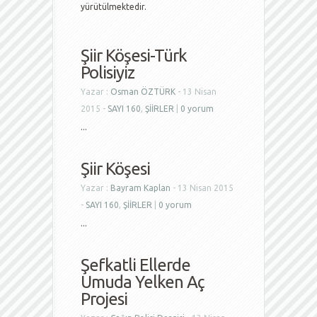
yürütülmektedir.
Şiir Köşesi-Türk
Polisiyiz
Yazar :
Osman ÖZTÜRK
- 13 Nisan
2015 -
SAYI 160
,
ŞİİRLER
|
0 yorum
...
Şiir Köşesi
Yazar :
Bayram Kaplan
- 13 Nisan 2015
-
SAYI 160
,
ŞİİRLER
|
0 yorum
...
Şefkatli Ellerde
Umuda Yelken Aç
Projesi