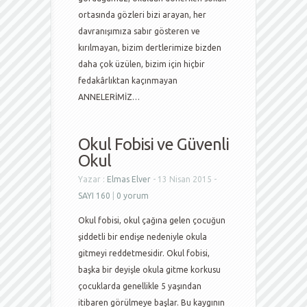
ortasında gözleri bizi arayan, her
davranışımıza sabır gösteren ve
kırılmayan, bizim dertlerimize bizden
daha çok üzülen, bizim için hiçbir
fedakârlıktan kaçınmayan
ANNELERİMİZ…
Okul Fobisi ve Güvenli
Okul
Yazar :
Elmas Elver
- 13 Nisan 2015 -
SAYI 160
|
0 yorum
Okul fobisi, okul çağına gelen çocuğun
şiddetli bir endişe nedeniyle okula
gitmeyi reddetmesidir. Okul fobisi,
başka bir deyişle okula gitme korkusu
çocuklarda genellikle 5 yaşından
itibaren görülmeye başlar. Bu kaygının