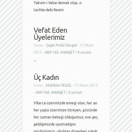
Takvim-i Vekai demek olup, o
tarihlerdeki Resmi
Vefat Eden
Üyelerimiz
Yazar :
Çağın Polisi Dergisi
- 13 Nisan
2015 -
SAYI 160
,
MANŞET
|
0 yorum
...
Üç Kadın
Yazar :
Muhittin YEGÜL
- 13 Nisan 2015
-
SAYI 160
,
MANŞET
|
0 yorum
Yıllarca üzerimizde emeği olan, her an
her yaşta üzerimize titreyen, gözünde
her zaman bebeği olduğumuz, eve geç
geldiğimizde uyumadığını
gördüğümüz, okuldan dönerken sokak