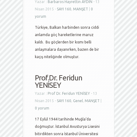
Yazar :
Barbaros Hayrettin AYDIN
- 13
Nisan 2015 -
SAYI 160
,
MANŞET
|
0
yorum
Türkiye, Balkan harbinden sonra ciddi
anlamda göç hareketlerine maruz
kaldı. Bu göçlerden bir kısmı belli
anlaşmalara dayanırken, bazen de bir
kaçış niteliğinde olmuştur.
Prof.Dr. Feridun
YENİSEY
Yazar :
Prof Dr. Feridun YENİSEY
- 13
Nisan 2015 -
SAYI 160
,
Genel
,
MANŞET
|
0 yorum
17 Eylül 1944 tarihinde Muğla’da
doğmuştur. İstanbul Avusturya Lisesini
bitirdikten sonra İstanbul Üniversitesi