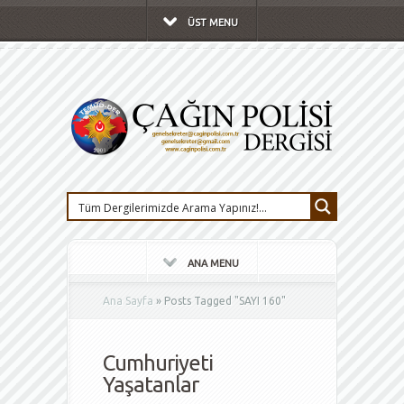
ÜST MENU
ANA MENU
Ana Sayfa
»
Posts Tagged
"
SAYI 160"
Cumhuriyeti
Yaşatanlar