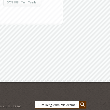
SAYI 188 - Tüm Yazılar
lantısı
172. Yıl
200
e değişti
abur cubur
ehitler
arzu
an 2015
atatürkün dış