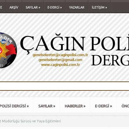
E
ARŞİV
SAYILAR
»
E-DERGİ
»
YAZARLAR
İLETİŞİM
»
POLİSİ DERGİSİ
»
SAYILAR
»
HABERLER
»
E-DERGİ
»
ÖNC
t Müdürlüğü Sürücü ve Yaya Eğitimleri