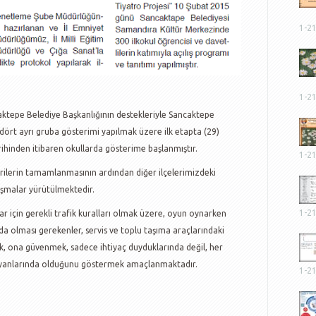
1-2
1-2
ktepe Belediye Başkanlığının destekleriyle Sancaktepe
k dört ayrı gruba gösterimi yapılmak üzere ilk etapta (29)
rihinden itibaren okullarda gösterime başlanmıştır.
1-2
rilerin tamamlanmasının ardından diğer ilçelerimizdeki
ışmalar yürütülmektedir.
1-2
r için gerekli trafik kuralları olmak üzere, oyun oynarken
nda olması gerekenler, servis ve toplu taşıma araçlarındaki
mek, ona güvenmek, sadece ihtiyaç duyduklarında değil, her
i yanlarında olduğunu göstermek amaçlanmaktadır.
1-2