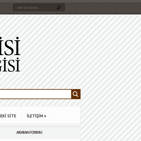
EKİ SİTE
İLETİŞİM
»
ARAMA FORMU