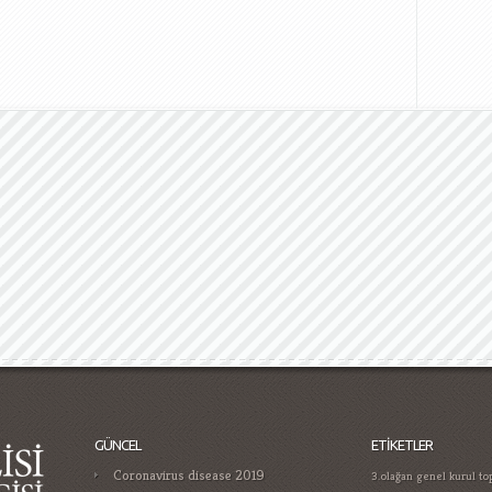
GÜNCEL
ETIKETLER
Coronavirus disease 2019
3.olağan genel kurul top
yıllık türk medyasında n
Gamificatie in gokken trends die je
bağımlılığı
aralık 2016 ş
moet kennen in
küçükosman
atama nis
Casino Guide for Proper Player