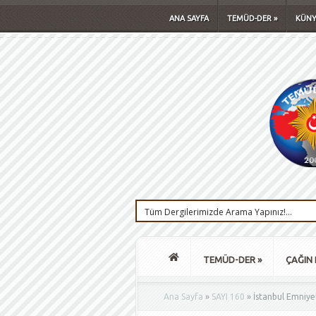
ANA SAYFA
TEMÜD-DER
»
KÜNY
TEMÜD-DER
»
ÇAĞIN 
Ana Sayfa
»
SAYI 160
»
İstanbul Emniye