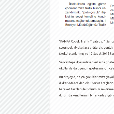
“KANKA Çocuk Trafik Tiyatrosu”, Sanca
ilçesindeki ilkokullara gidilerek, günlü
ilkokul planlanmış ve 12 Şubat 2015 ta
Sancaktepe ilçesindeki okullarda göste
okullarda da oyunun gösterimi için çal
Bu projeyle, başta çocuklarımıza yayala
dikkat edilecekler, okul servis araçları
hareket tarzları ile Polisimizi sevdir
durumda kendilerinin bir arkadaşı gib