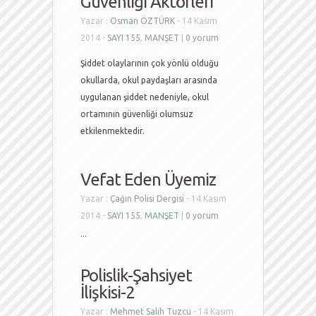
Güvenliği Aktörleri
Yazar :
Osman ÖZTÜRK
- 14 Kasım
2014 -
SAYI 155
,
MANŞET
|
0 yorum
Şiddet olaylarının çok yönlü olduğu
okullarda, okul paydaşları arasında
uygulanan şiddet nedeniyle, okul
ortamının güvenliği olumsuz
etkilenmektedir.
Vefat Eden Üyemiz
Yazar :
Çağın Polisi Dergisi
- 14 Kasım
2014 -
SAYI 155
,
MANŞET
|
0 yorum
...
Polislik-Şahsiyet
İlişkisi-2
Yazar :
Mehmet Salih Tuzcu
- 14 Kasım