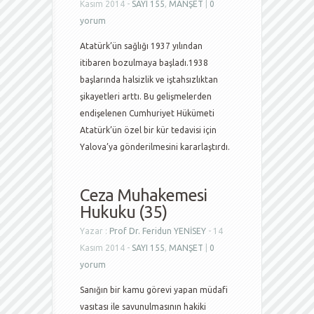
Kasım 2014 -
SAYI 155
,
MANŞET
|
0
yorum
Atatürk’ün sağlığı 1937 yılından
itibaren bozulmaya başladı.1938
başlarında halsizlik ve iştahsızlıktan
şikayetleri arttı. Bu gelişmelerden
endişelenen Cumhuriyet Hükümeti
Atatürk’ün özel bir kür tedavisi için
Yalova’ya gönderilmesini kararlaştırdı.
Ceza Muhakemesi
Hukuku (35)
Yazar :
Prof Dr. Feridun YENİSEY
- 14
Kasım 2014 -
SAYI 155
,
MANŞET
|
0
yorum
Sanığın bir kamu görevi yapan müdafi
vasıtası ile savunulmasının hakiki