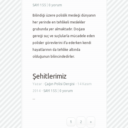
SAYI 155
|
0 yorum
Bilindiği üzere polislik mesleği dünyanın
her yerinde en tehlikeli meslekler
grubunda yer almaktadır. Doğası
gereği suç ve suçlularla mücadele eden
polisler görevlerini ifa ederken kendi
hayatlarının da tehlike altında
olduğunun bilincindedirler.
Şehitlerimiz
Yazar :
Çağın Polisi Dergisi
- 14 Kasım
2014 -
SAYI 155
|
0 yorum
...
1
2
»