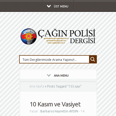
ÜST MENU
ANA MENU
Ana Sayfa
»
Posts Tagged
"
155.sayı"
10 Kasım ve Vasiyet
Yazar :
Barbaros Hayrettin AYDIN
- 14