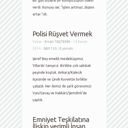
Bir gün bizlere bir kompozisyon ödevi
verdi. Konusu ise; “İşten artmaz ,dişten
artar.”idi.
Polisi Rüşvet Vermek
Yazar :
Ercan TAŞTEKİN
- 14 Kasım
2014 -
SAYI 155
|
0 yorum
Şeref Bey emekli meslektaşımız.
Yıllardır tanışırız. Birlikte çok sabıkalı
peşinde koştuk. Ankara/Kalecik
ilçesinde ve Çevik Kuvvette birlikte
çalıştık. Her ikimiz de şark görevimizi
Van/Gevaş ve Hakkâri/Şemdinli’de
yaptık.
Emniyet Teşkilatına
İlişkin verimli İnsan