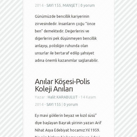
2014 -
SAYI 155
,
MANŞET
|
0 yorum
Günümüzde bencillik kariyerinin
zirvesindedir. İnsanların çoğu “önce
ben” demektedir. Değerlerini ve
diğerlerini pek düşünmeyen bencillik
anlayışı, polisliğin ruhunda olan
unsurlar ile bertaraf edilip şahsiyet
adına önemli kazanımlar sağlanabilir.
Anılar Köşesi-Polis
Koleji Anıları
Yazar :
Halit KARABULUT
- 14 Kasım
2014 -
SAYI 155
|
0 yorum
Ey mavi göklerin beyaz ve kızıl süsü”
diye başlayan Bayrak şiirinin yazarı Arif
Nihat Asya Edebiyat hocamız.Yıl 1959.