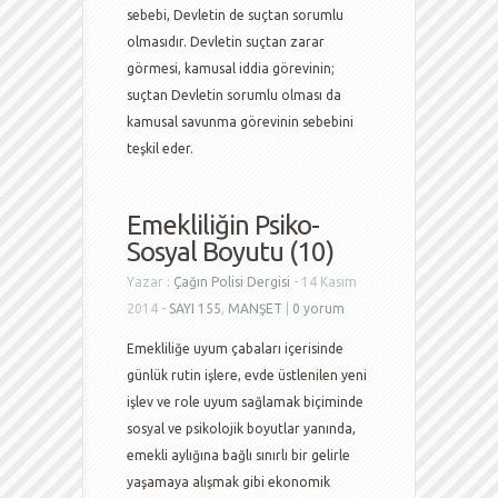
sebebi, Devletin de suçtan sorumlu
olmasıdır. Devletin suçtan zarar
görmesi, kamusal iddia görevinin;
suçtan Devletin sorumlu olması da
kamusal savunma görevinin sebebini
teşkil eder.
Emekliliğin Psiko-
Sosyal Boyutu (10)
Yazar :
Çağın Polisi Dergisi
- 14 Kasım
2014 -
SAYI 155
,
MANŞET
|
0 yorum
Emekliliğe uyum çabaları içerisinde
günlük rutin işlere, evde üstlenilen yeni
işlev ve role uyum sağlamak biçiminde
sosyal ve psikolojik boyutlar yanında,
emekli aylığına bağlı sınırlı bir gelirle
yaşamaya alışmak gibi ekonomik