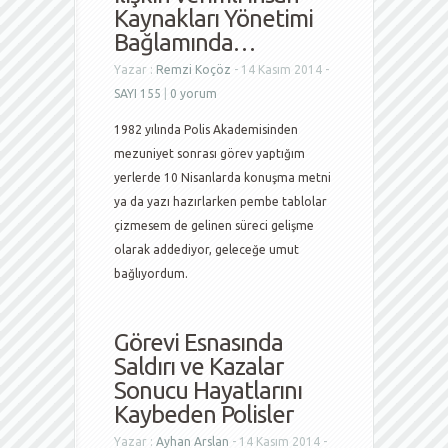
Kaynakları Yönetimi
Bağlamında…
Yazar :
Remzi Koçöz
- 14 Kasım 2014 -
SAYI 155
|
0 yorum
1982 yılında Polis Akademisinden
mezuniyet sonrası görev yaptığım
yerlerde 10 Nisanlarda konuşma metni
ya da yazı hazırlarken pembe tablolar
çizmesem de gelinen süreci gelişme
olarak addediyor, geleceğe umut
bağlıyordum.
Görevi Esnasında
Saldırı ve Kazalar
Sonucu Hayatlarını
Kaybeden Polisler
Yazar :
Ayhan Arslan
- 14 Kasım 2014 -