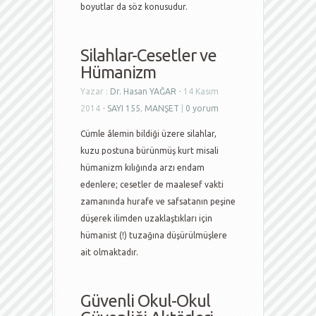
boyutlar da söz konusudur.
Silahlar-Cesetler ve
Hümanizm
Yazar :
Dr. Hasan YAĞAR
- 14 Kasım
2014 -
SAYI 155
,
MANŞET
|
0 yorum
Cümle âlemin bildiği üzere silahlar,
kuzu postuna bürünmüş kurt misali
hümanizm kılığında arzı endam
edenlere; cesetler de maalesef vakti
zamanında hurafe ve safsatanın peşine
düşerek ilimden uzaklaştıkları için
hümanist (!) tuzağına düşürülmüşlere
ait olmaktadır.
Güvenli Okul-Okul