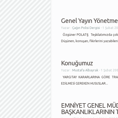
Genel Yayın Yönetme
Yazar :
Çağın Polisi Dergisi
- 1 Şubat 2
Özgüner POLAT§ Teşkilatımızda çok se
Düşünen, konuşan, fikirlerini yazabilenl
Konuğumuz
Yazar :
Mustafa Albayrak
- 1 Şubat 20
YARGITAY KARARLARINA GÖRE TRAF
EDİLMESİ GEREKEN HUSUSLAR...
EMNİYET GENEL MÜ
BAŞKANLIKLARININ T