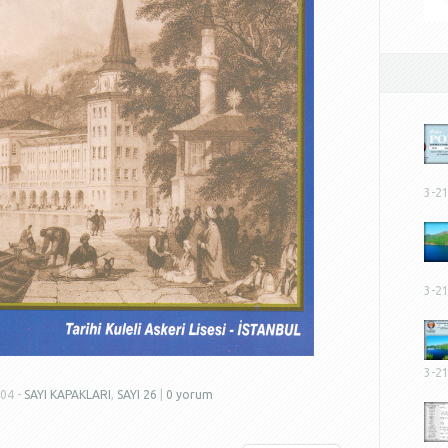
3-2
3-2
3-2
004 -
SAYI KAPAKLARI
,
SAYI 26
|
0 yorum