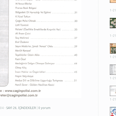
1-2
1-2
1-2
1-2
1-2
004 -
SAYI 26
,
İÇİNDEKİLER
|
0 yorum