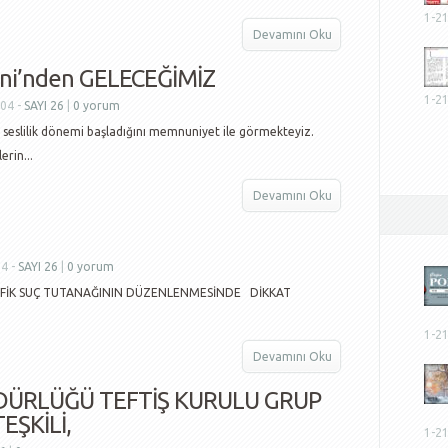
1-2
Devamını Oku
ni’nden GELECEĞİMİZ
1-2
004 -
SAYI 26
|
0 yorum
slilik dönemi başladığını memnuniyet ile görmekteyiz.
erin...
Devamını Oku
04 -
SAYI 26
|
0 yorum
İK SUÇ TUTANAĞININ DÜZENLENMESİNDE DİKKAT
1-2
Devamını Oku
DÜRLÜĞÜ TEFTİŞ KURULU GRUP
EŞKİLİ,
1-2