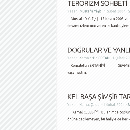
TERÖRİZM SOHBETİ
Yazar :
Mustafa Yiğit
- 1 Şubat 2004 -
S
Mustafa YİĞİT[*] 15 Kasım 2003 ve 20
devamı izlenimini veren iki kanlı eylem.
DOĞRULAR VE YANL
Yazar :
Kemalettin ERTAN
- 1 Şubat 20
Kemalettin ERTAN[*] SEVMEK-
yaşamadım....
KEL BAŞA ŞİMŞİR TAR
Yazar :
Kemal Çelebi
- 1 Şubat 2004 -
S
Kemal ÇELEBİ[*] Bu anımda toplumu
önüne geçilemeyen, bu haliyle de her k