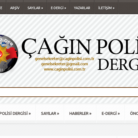
E
ARŞİV
SAYILAR
»
E-DERGİ
»
YAZARLAR
İLETİŞİM
»
POLİSİ DERGİSİ
»
SAYILAR
»
HABERLER
»
E-DERGİ
»
ÖNC