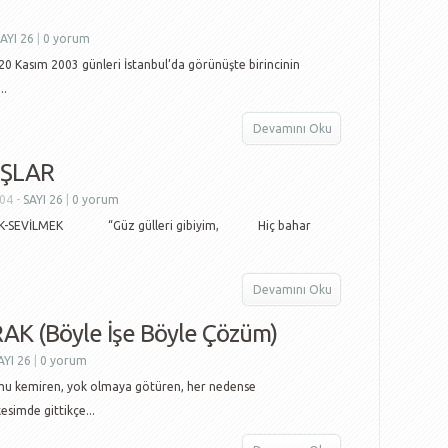
AYI 26
|
0 yorum
 Kasım 2003 günleri İstanbul’da görünüşte birincinin
..
Devamını Oku
IŞLAR
04 -
SAYI 26
|
0 yorum
SEVİLMEK “Güz gülleri gibiyim, Hiç bahar
Devamını Oku
AK (Böyle İşe Böyle Çözüm)
AYI 26
|
0 yorum
 kemiren, yok olmaya götüren, her nedense
esimde gittikçe...