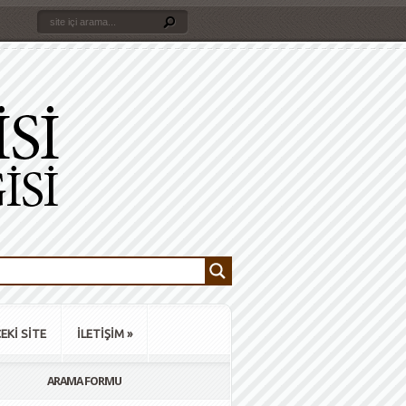
EKİ SİTE
İLETİŞİM
»
ARAMA FORMU