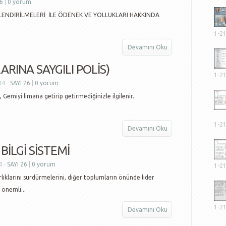
26
|
0 yorum
NDİRİLMELERİ İLE ÖDENEK VE YOLLUKLARI HAKKINDA
1-2
Devamını Oku
ARINA SAYGILI POLİS)
1-2
04 -
SAYI 26
|
0 yorum
ğil, Gemiyi limana getirip getirmediğinizle ilgilenir.
1-2
Devamını Oku
BİLGİ SİSTEMİ
4 -
SAYI 26
|
0 yorum
1-2
arını sürdürmelerini, diğer toplumların önünde lider
önemli...
1-2
Devamını Oku