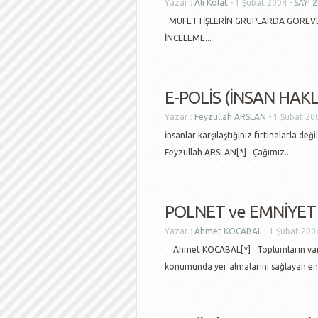
Yazar :
Ali Kolat
- 1 Şubat 2004 -
SAYI 
MÜFETTİŞLERİN GRUPLARDA GÖREVLE
İNCELEME...
E-POLİS (İNSAN HAKL
Yazar :
Feyzullah ARSLAN
- 1 Şubat 20
İnsanlar karşılaştığınız fırtınalarla de
Feyzullah ARSLAN[*] Çağımız...
POLNET ve EMNİYET 
Yazar :
Ahmet KOCABAL
- 1 Şubat 200
Ahmet KOCABAL[*] Toplumların varlıkl
konumunda yer almalarını sağlayan en 