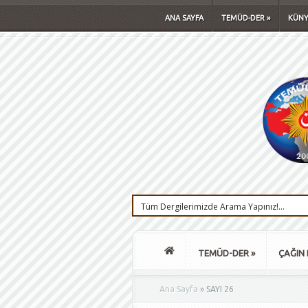
ANA SAYFA
TEMÜD-DER
»
KÜNY
TEMÜD-DER
»
ÇAĞIN 
Ana Sayfa
»
SAYI 26