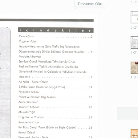
3-2
Devamını Oku
3-2
3-2
3-2