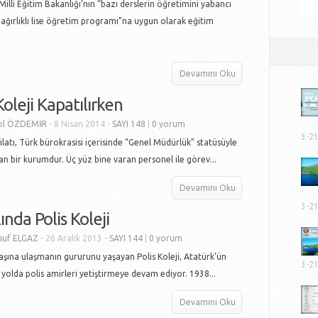
 Milli Eğitim Bakanlığı’nın “bazı derslerin öğretimini yabancı
l ağırlıklı lise öğretim programı”na uygun olarak eğitim
Devamını Oku
Koleji Kapatılırken
ol ÖZDEMİR
- 8 Nisan 2014 -
SAYI 148
|
0 yorum
3-2
ilatı, Türk bürokrasisi içerisinde “Genel Müdürlük” statüsüyle
n bir kurumdur. Üç yüz bine varan personel ile görev...
Devamını Oku
3-2
lında Polis Koleji
suf ELGAZ
- 26 Aralık 2013 -
SAYI 144
|
0 yorum
a ulaşmanın gururunu yaşayan Polis Koleji, Atatürk’ün
3-2
 yolda polis amirleri yetiştirmeye devam ediyor. 1938...
Devamını Oku