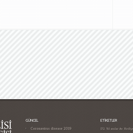
GÜNCEL
ETIKETLER
Coronavirus disease 2019
172. Yıl
anılar
Av. Hediy
Atatürk'üm
Bet365 pays
Gamificatie in gokken trends die je
duyurular
Feridun Hoca
moet kennen in
Muhakemesi Hukuku - 
Casino Guide for Proper Player