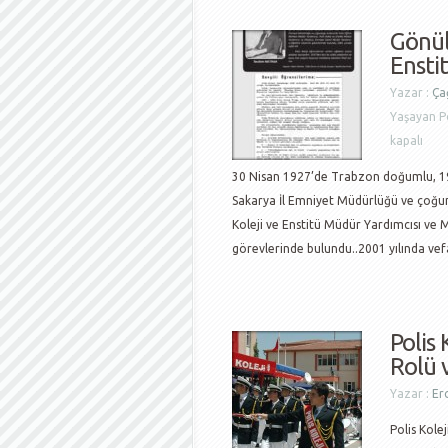
Gönül
Ensti
Yazar :
Çağ
Yaşayan Po
kapalı
30 Nisan 1927’de Trabzon doğumlu, 194
Sakarya İl Emniyet Müdürlüğü ve çoğun
Koleji ve Enstitü Müdür Yardımcısı ve
görevlerinde bulundu..2001 yılında vefa
Polis
Rolü 
Yazar :
Er
Polis Kolej