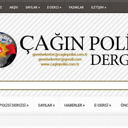
E
ARŞİV
SAYILAR
»
E-DERGİ
»
YAZARLAR
İLETİŞİM
»
POLİSİ DERGİSİ
»
SAYILAR
»
HABERLER
»
E-DERGİ
»
ÖNC