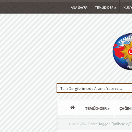
ANA SAYFA
TEMÜD-DER
»
KÜNY
TEMÜD-DER
»
ÇAĞIN 
Ana Sayfa
»
Posts Tagged
"
polis koleji"