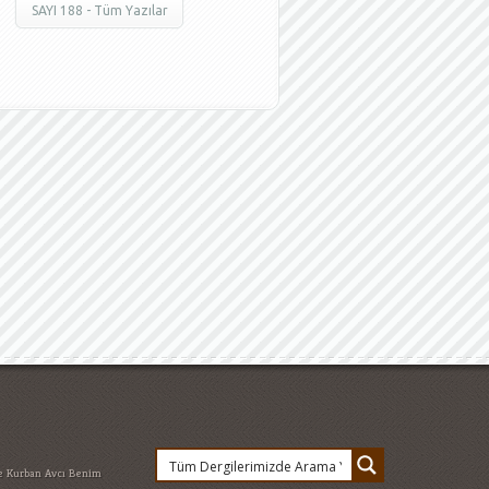
SAYI 188 - Tüm Yazılar
e Kurban Avcı
Benim
afe
Bizim Sınıf
Casinò
 ile Ceza
18
Feridun Hoca ile