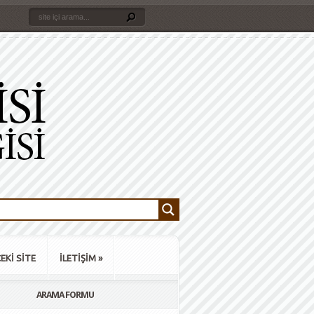
EKİ SİTE
İLETİŞİM
»
ARAMA FORMU