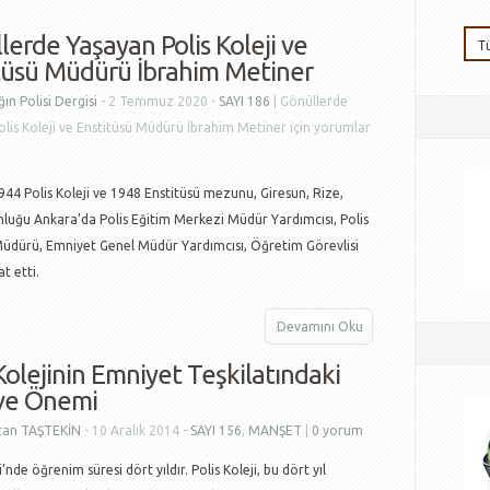
lerde Yaşayan Polis Koleji ve
tüsü Müdürü İbrahim Metiner
ın Polisi Dergisi
- 2 Temmuz 2020 -
SAYI 186
|
Gönüllerde
lis Koleji ve Enstitüsü Müdürü İbrahim Metiner için
yorumlar
4 Polis Koleji ve 1948 Enstitüsü mezunu, Giresun, Rize,
luğu Ankara’da Polis Eğitim Merkezi Müdür Yardımcısı, Polis
 Müdürü, Emniyet Genel Müdür Yardımcısı, Öğretim Görevlisi
t etti.
Devamını Oku
 Kolejinin Emniyet Teşkilatındaki
ve Önemi
can TAŞTEKİN
- 10 Aralık 2014 -
SAYI 156
,
MANŞET
|
0 yorum
i’nde öğrenim süresi dört yıldır. Polis Koleji, bu dört yıl