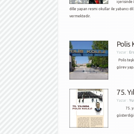
içerisinde
dille yapan resmi okullar ile yabancı di
vermektedir.
Polis 
Yazar :
Er
Polis teşk
görev yapa
75. Yı
Yazar :
Yu
75. yaşın
gösterdiği