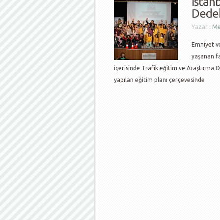
İstan
Dedek
Yazar :
Me
Emniyet ve
yaşanan fa
içerisinde Trafik eğitim ve Araştırma D
yapılan eğitim planı çerçevesinde