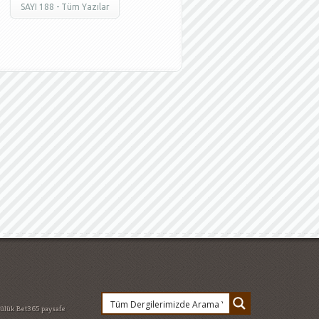
SAYI 188 - Tüm Yazılar
lülük
Bet365 paysafe
et
Devlet Bakanı
 Düşünceler
Feridun
esi Hukuku - 18