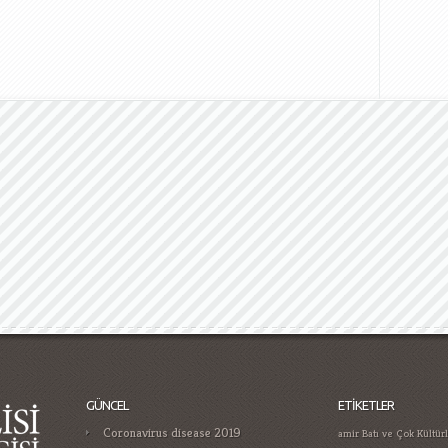
GÜNCEL
ETIKETLER
Coronavirus disease 2019
amir
Batı ve Çok Kültür
cumhuriy
Bizim Sınıf
Gamificatie in gokken trends die je
Ermeni Tehciri Üzerine
moet kennen in
Hoca ile Ceza Muhakem
Casino Guide for Proper Player