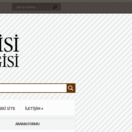
EKİ SİTE
İLETİŞİM
»
ARAMA FORMU