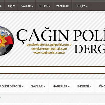
E
ARŞİV
SAYILAR
»
E-DERGİ
»
YAZARLAR
İLETİŞİM
»
POLİSİ DERGİSİ
»
SAYILAR
»
HABERLER
»
E-DERGİ
»
ÖNC
"