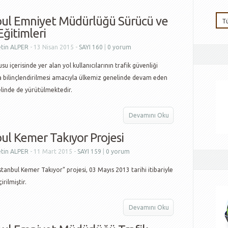
bul Emniyet Müdürlüğü Sürücü ve
Eğitimleri
tin ALPER
- 13 Nisan 2015 -
SAYI 160
|
0 yorum
su içerisinde yer alan yol kullanıcılarının trafik güvenliği
 bilinçlendirilmesi amacıyla ülkemiz genelinde devam eden
elinde de yürütülmektedir.
Devamını Oku
bul Kemer Takıyor Projesi
tin ALPER
- 11 Mart 2015 -
SAYI 159
|
0 yorum
İstanbul Kemer Takıyor” projesi, 03 Mayıs 2013 tarihi itibariyle
rilmiştir.
Devamını Oku