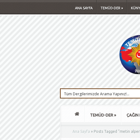
ANA SAYFA
TEMÜD-DER
»
KÜNY
TEMÜD-DER
»
ÇAĞIN 
Ana Sayfa
»
Posts Tagged
"
metin alper