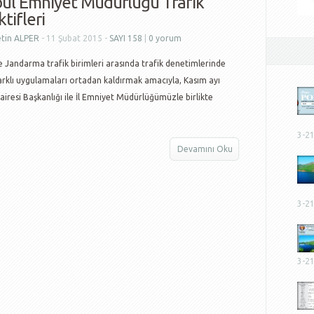
bul Emniyet Müdürlüğü Trafik
tifleri
tin ALPER
- 11 Şubat 2015 -
SAYI 158
|
0 yorum
 Jandarma trafik birimleri arasında trafik denetimlerinde
rklı uygulamaları ortadan kaldırmak amacıyla, Kasım ayı
airesi Başkanlığı ile İl Emniyet Müdürlüğümüzle birlikte
3-2
Devamını Oku
3-2
3-2