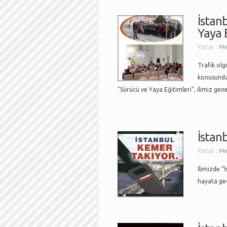
İstan
Yaya 
Yazar :
Me
Trafik olgu
konusunda
“Sürücü ve Yaya Eğitimleri”, ilimiz gen
İstan
Yazar :
Me
İlimizde “
hayata geçi