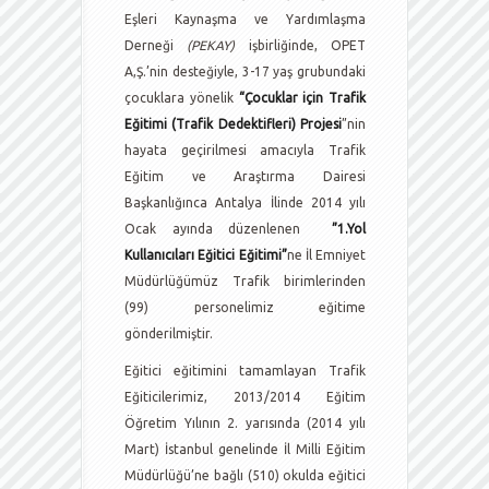
Eşleri Kaynaşma ve Yardımlaşma
Derneği
(PEKAY)
işbirliğinde, OPET
A,Ş.’nin desteğiyle, 3-17 yaş grubundaki
çocuklara yönelik
“Çocuklar için Trafik
Eğitimi (Trafik Dedektifleri) Projesi
”nin
hayata geçirilmesi amacıyla Trafik
Eğitim ve Araştırma Dairesi
Başkanlığınca Antalya İlinde 2014 yılı
Ocak ayında düzenlenen
”1.Yol
Kullanıcıları Eğitici Eğitimi”
ne İl Emniyet
Müdürlüğümüz Trafik birimlerinden
(99) personelimiz eğitime
gönderilmiştir.
Eğitici eğitimini tamamlayan Trafik
Eğiticilerimiz, 2013/2014 Eğitim
Öğretim Yılının 2. yarısında (2014 yılı
Mart) İstanbul genelinde İl Milli Eğitim
Müdürlüğü’ne bağlı (510) okulda eğitici