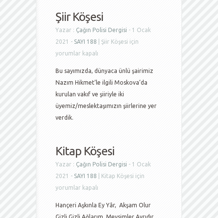
Şiir Köşesi
Yazar :
Çağın Polisi Dergisi
- 1 Ocak
2021 -
SAYI 188
|
Şiir Köşesi için
yorumlar kapalı
Bu sayımızda, dünyaca ünlü şairimiz
Nazım Hikmet’le ilgili Moskova’da
kurulan vakıf ve şiiriyle iki
üyemiz/meslektaşımızın şiirlerine yer
verdik.
Kitap Köşesi
Yazar :
Çağın Polisi Dergisi
- 1 Ocak
2021 -
SAYI 188
|
Kitap Köşesi için
yorumlar kapalı
Hançeri Aşkınla Ey Yâr, Akşam Olur
Gizli Gizli Ağlarım, Mevsimler Ayrıdır