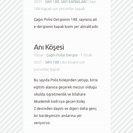
2021 -
SAYI 188
,
SAYI KAPAKLARI
|
Sayı
188-Kapak için
yorumlar kapalı
Çağın Polisi Dergisinin 188. sayısına ait
e-dergisinin kapak kısmı yer almaktadır.
Anı Köşesi
Yazar :
Çağın Polisi Dergisi
- 1 Ocak
2021 -
SAYI 188
|
Anı Köşesi için
yorumlar kapalı
Bu sayıda Polis Kolejinden yetişip, birisi
eğitim alanına geçerek mezun olduğu
okulda öğretmenlik ve bilahare
Akademik kadroya geçen Kolej
2.devreden dayım ve diğeri daha genç
bir kardeşimizin anılarına yer
veriyoruz.