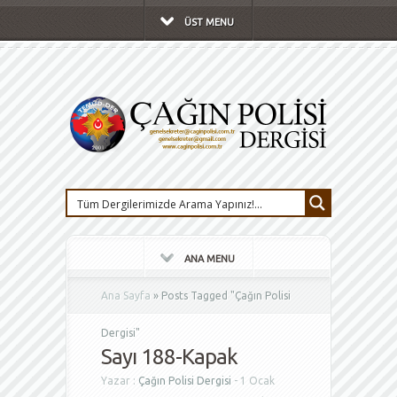
ÜST MENU
ANA MENU
Ana Sayfa
»
Posts Tagged
"
Çağın Polisi
Dergisi"
Sayı 188-Kapak
Yazar :
Çağın Polisi Dergisi
- 1 Ocak