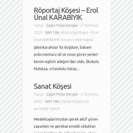
Röportaj Köşesi – Erol
Ünal KARABIYIK
Yazar :
Çağın Polisi Dergisi
- 2 Temmuz
2020 -
SAYI 186
|
Röportaj Köşesi – Erol
Ünal KARABIYIK için
yorumlar kapalı
Şebinkarahisar’da doğdum, babam
polis memuru idi ve onun görev yerleri
benim eğitim aldığım iller oldu. İlkokulu
Malatya, ortaokulu Hatay...
Sanat Köşesi
Yazar :
Çağın Polisi Dergisi
- 2 Temmuz
2020 -
SAYI 186
|
Sanat Köşesi için
yorumlar kapalı
Meslektaşlarımızdan gerek aktif görev
yaparken ve gerekse emekli olduktan