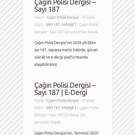
Çağın Polisi Dergisi –
Sayı 187
Yazar :
Çağın Polisi Dergisi
- 29 Eylül
2020 -
SAYI 187
,
MANŞET
|
Çağın Polisi
Dergisi – Sayı 187 için
yorumlar kapalı
Çağın Polisi Dergisi’nin 2020 yılı Ekim
ayı 187. sayısına metin halinde, görsel
olarak ve e-dergi platformunda
ulaşabilirsiniz.
Çağın Polisi Dergisi –
Sayı 187 | E-Dergi
Yazar :
Çağın Polisi Dergisi
- 29 Eylül
2020 -
SAYI 187
,
MANŞET
|
Çağın Polisi
Dergisi – Sayı 187 | E-Dergi için
yorumlar kapalı
Çağın Polisi Dergisi’nin, Temmuz 2020