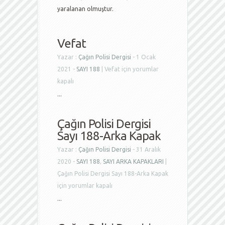
yaralanan olmuştur.
Vefat
Yazar :
Çağın Polisi Dergisi
- 1 Ocak
2021 -
SAYI 188
|
Vefat için
yorumlar
kapalı
...
Çağın Polisi Dergisi
Sayı 188-Arka Kapak
Yazar :
Çağın Polisi Dergisi
- 31 Aralık
2020 -
SAYI 188
,
SAYI ARKA KAPAKLARI
|
Çağın Polisi Dergisi Sayı 188-Arka Kapak
için
yorumlar kapalı
...