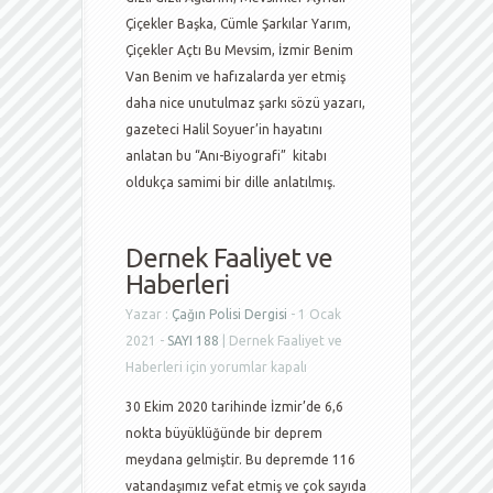
Çiçekler Başka, Cümle Şarkılar Yarım,
Çiçekler Açtı Bu Mevsim, İzmir Benim
Van Benim ve hafızalarda yer etmiş
daha nice unutulmaz şarkı sözü yazarı,
gazeteci Halil Soyuer’in hayatını
anlatan bu “Anı-Biyografi” kitabı
oldukça samimi bir dille anlatılmış.
Dernek Faaliyet ve
Haberleri
Yazar :
Çağın Polisi Dergisi
- 1 Ocak
2021 -
SAYI 188
|
Dernek Faaliyet ve
Haberleri için
yorumlar kapalı
30 Ekim 2020 tarihinde İzmir’de 6,6
nokta büyüklüğünde bir deprem
meydana gelmiştir. Bu depremde 116
vatandaşımız vefat etmiş ve çok sayıda