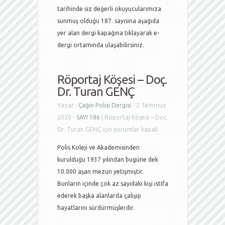
tarihinde siz değerli okuyucularımıza
sunmuş olduğu 187. sayısına aşağıda
yer alan dergi kapağına tıklayarak e-
dergi ortamında ulaşabilirsiniz.
Röportaj Köşesi – Doç.
Dr. Turan GENÇ
Yazar :
Çağın Polisi Dergisi
- 2 Temmuz
2020 -
SAYI 186
|
Röportaj Köşesi – Doç.
Dr. Turan GENÇ için
yorumlar kapalı
Polis Koleji ve Akademisinden
kurulduğu 1937 yılından bugüne dek
10.000 aşan mezun yetişmiştir.
Bunların içinde çok az sayıdaki kişi istifa
ederek başka alanlarda çalışıp
hayatlarını sürdürmüşlerdir.