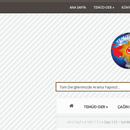
ANA SAYFA
TEMÜD-DER
»
KÜNY
TEMÜD-DER
»
ÇAĞIN 
Ana Sayfa
»
SAYI 132
»
Sayı 132 – İçinde