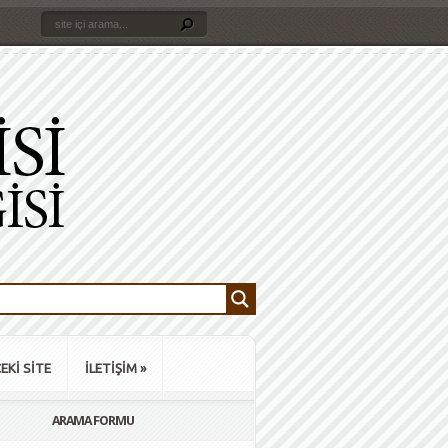
EKİ SİTE
İLETİŞİM
»
ARAMA FORMU