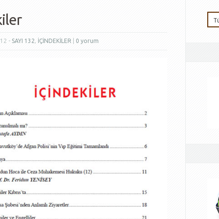
iler
012 -
SAYI 132
,
İÇİNDEKİLER
|
0 yorum