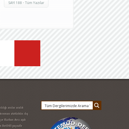
SAYI 188 - Tüm Yazılar
lılığı
anılar
aralık
ükosman
atatürkün dış
iye Kurban Avcı
aşık
m
Bet365 paysafe