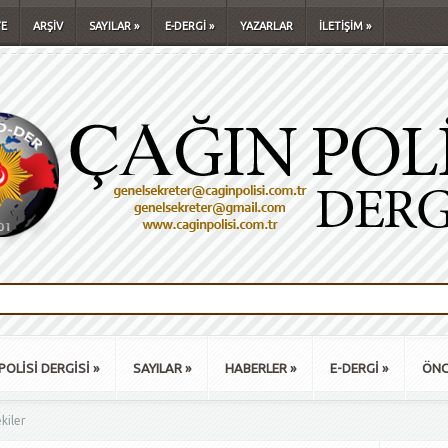
E
ARŞİV
SAYILAR
»
E-DERGİ
»
YAZARLAR
İLETİŞİM
»
POLİSİ DERGİSİ
»
SAYILAR
»
HABERLER
»
E-DERGİ
»
ÖNC
kiler