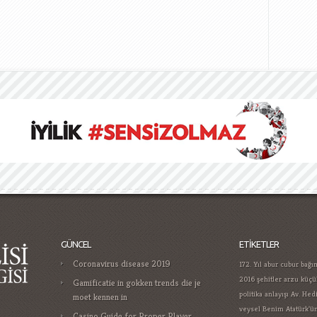
GÜNCEL
ETIKETLER
Coronavirus disease 2019
172. Yıl
abur cubur bağım
2016 şehitler
arzu küç
Gamificatie in gokken trends die je
politika anlayışı
Av. Hed
moet kennen in
veysel
Benim Atatürk'ü
Casino Guide for Proper Player