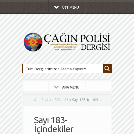
ÜST MENU
ANA MENU
Ana Sayfa
»
SAYI 183
»
Sayı 183-İçindekiler
Sayı 183-
İçindekiler