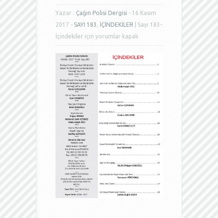
Yazar :
Çağın Polisi Dergisi
- 16 Kasım
2017 -
SAYI 183
,
İÇİNDEKİLER
|
Sayı 183-
İçindekiler için
yorumlar kapalı