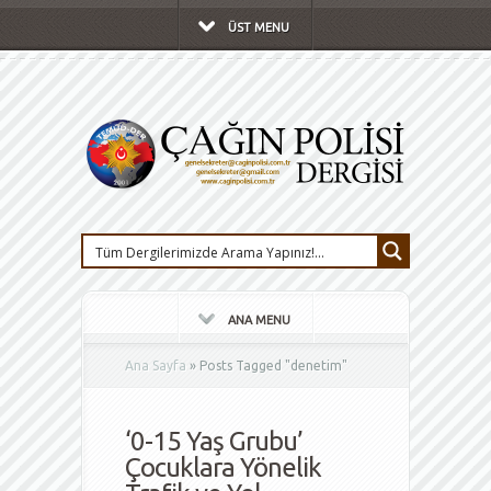
ÜST MENU
ANA MENU
Ana Sayfa
»
Posts Tagged
"
denetim"
‘0-15 Yaş Grubu’
Çocuklara Yönelik