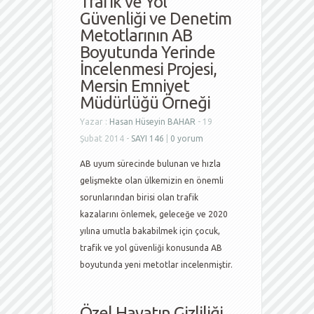
Trafik ve Yol
Güvenliği ve Denetim
Metotlarının AB
Boyutunda Yerinde
İncelenmesi Projesi,
Mersin Emniyet
Müdürlüğü Örneği
Yazar :
Hasan Hüseyin BAHAR
- 19
Şubat 2014 -
SAYI 146
|
0 yorum
AB uyum sürecinde bulunan ve hızla
gelişmekte olan ülkemizin en önemli
sorunlarından birisi olan trafik
kazalarını önlemek, geleceğe ve 2020
yılına umutla bakabilmek için çocuk,
trafik ve yol güvenliği konusunda AB
boyutunda yeni metotlar incelenmiştir.
Özel Hayatın Gizliliği