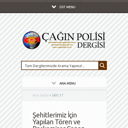
ÜST MENU
ANA MENU
Ana Sayfa
»
SAYI 37
Şehitlerimiz İçin
Yapılan Tören ve