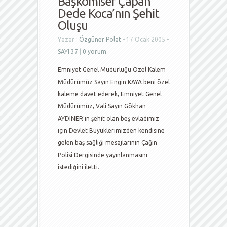
Başkomiser Çapan
Dede Koca’nın Şehit
Oluşu
Yazar :
Özgüner Polat
- 17 Ocak 2005 -
SAYI 37
|
0 yorum
Emniyet Genel Müdürlüğü Özel Kalem
Müdürümüz Sayın Engin KAYA beni özel
kaleme davet ederek, Emniyet Genel
Müdürümüz, Vali Sayın Gökhan
AYDINER’in şehit olan beş evladımız
için Devlet Büyüklerimizden kendisine
gelen baş sağlığı mesajlarının Çağın
Polisi Dergisinde yayınlanmasını
istediğini iletti.