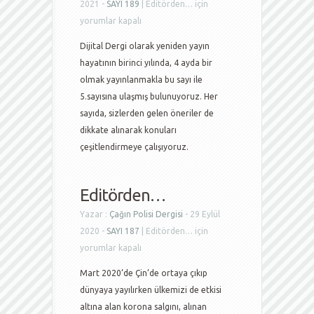
2021 -
SAYI 189
|
Editörden… için
yorumlar kapalı
Dijital Dergi olarak yeniden yayın
hayatının birinci yılında, 4 ayda bir
olmak yayınlanmakla bu sayı ile
5.sayısına ulaşmış bulunuyoruz. Her
sayıda, sizlerden gelen öneriler de
dikkate alınarak konuları
çeşitlendirmeye çalışıyoruz.
Editörden…
Yazar :
Çağın Polisi Dergisi
- 29 Eylül
2020 -
SAYI 187
|
Editörden… için
yorumlar kapalı
Mart 2020’de Çin’de ortaya çıkıp
dünyaya yayılırken ülkemizi de etkisi
altına alan korona salgını, alınan