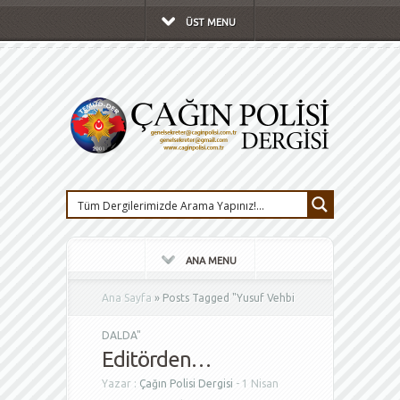
ÜST MENU
ANA MENU
Ana Sayfa
»
Posts Tagged
"
Yusuf Vehbi
DALDA"
Editörden…
Yazar :
Çağın Polisi Dergisi
- 1 Nisan