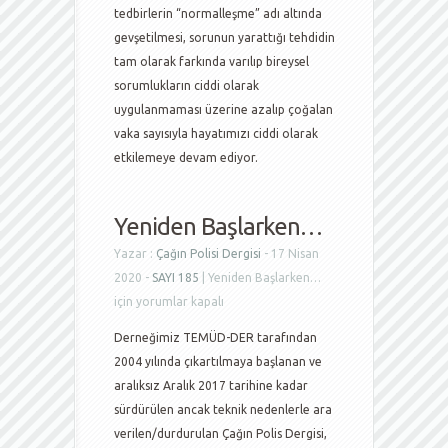
tedbirlerin “normalleşme” adı altında
gevşetilmesi, sorunun yarattığı tehdidin
tam olarak farkında varılıp bireysel
sorumlukların ciddi olarak
uygulanmaması üzerine azalıp çoğalan
vaka sayısıyla hayatımızı ciddi olarak
etkilemeye devam ediyor.
Yeniden Başlarken…
Yazar :
Çağın Polisi Dergisi
- 17 Nisan
2020 -
SAYI 185
|
Yeniden Başlarken…
için
yorumlar kapalı
Derneğimiz TEMÜD-DER tarafından
2004 yılında çıkartılmaya başlanan ve
aralıksız Aralık 2017 tarihine kadar
sürdürülen ancak teknik nedenlerle ara
verilen/durdurulan Çağın Polis Dergisi,