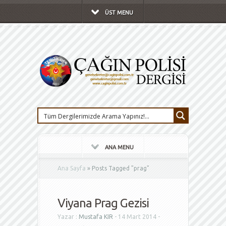
ÜST MENU
ANA MENU
Ana Sayfa
»
Posts Tagged
"
prag"
Viyana Prag Gezisi
Yazar :
Mustafa KIR
- 14 Mart 2014 -