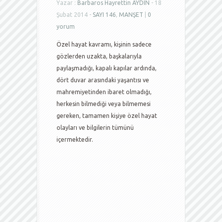
Yazar :
Barbaros Hayrettin AYDIN
- 18
Şubat 2014 -
SAYI 146
,
MANŞET
|
0
yorum
Özel hayat kavramı, kişinin sadece
gözlerden uzakta, başkalarıyla
paylaşmadığı, kapalı kapılar ardında,
dört duvar arasındaki yaşantısı ve
mahremiyetinden ibaret olmadığı,
herkesin bilmediği veya bilmemesi
gereken, tamamen kişiye özel hayat
olayları ve bilgilerin tümünü
içermektedir.