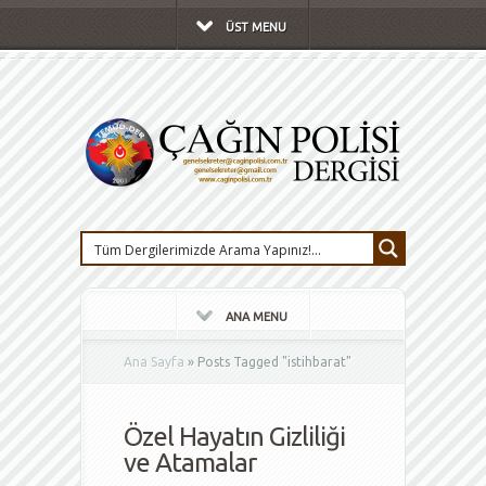
ÜST MENU
ANA MENU
Ana Sayfa
»
Posts Tagged
"
istihbarat"
Özel Hayatın Gizliliği
ve Atamalar