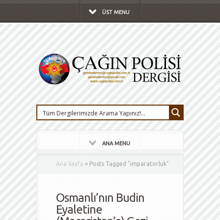
ÜST MENU
ANA MENU
Ana Sayfa
»
Posts Tagged
"
imparatorluk"
Osmanlı’nın Budin
Eyaletine