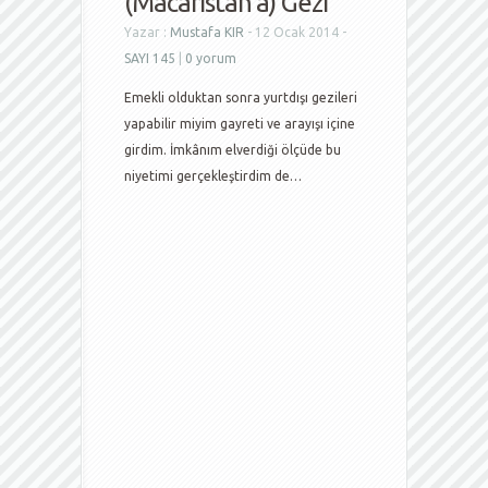
(Macaristan’a) Gezi
Yazar :
Mustafa KIR
- 12 Ocak 2014 -
SAYI 145
|
0 yorum
Emekli olduktan sonra yurtdışı gezileri
yapabilir miyim gayreti ve arayışı içine
girdim. İmkânım elverdiği ölçüde bu
niyetimi gerçekleştirdim de…