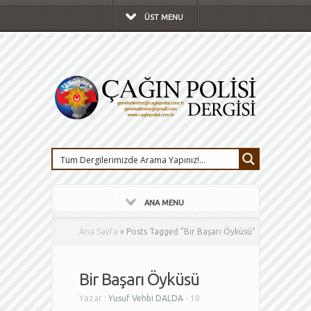
ÜST MENU
ANA MENU
Ana Sayfa
»
Posts Tagged
"
Bir Başarı Öyküsü"
Bir Başarı Öyküsü
Yazar :
Yusuf Vehbi DALDA
- 10