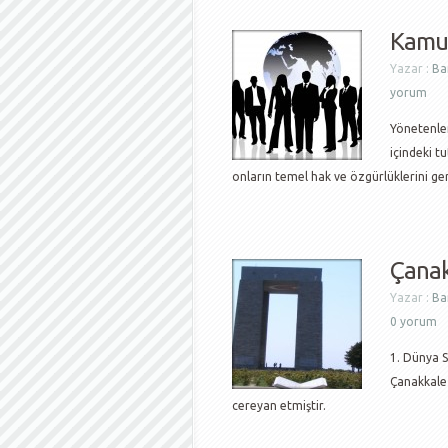
Kamu 
Yazar :
Ba
yorum
Yönetenler
içindeki t
onların temel hak ve özgürlüklerini ge
Çana
Yazar :
Ba
0 yorum
1. Dünya S
Çanakkale 
cereyan etmiştir.