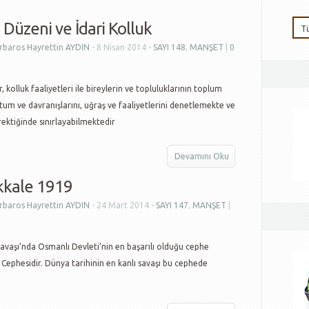
Düzeni ve İdari Kolluk
rbaros Hayrettin AYDIN
- 8 Nisan 2014 -
SAYI 148
,
MANŞET
|
0
, kolluk faaliyetleri ile bireylerin ve topluluklarının toplum
utum ve davranışlarını, uğraş ve faaliyetlerini denetlemekte ve
rektiğinde sınırlayabilmektedir
Devamını Oku
kkale 1919
rbaros Hayrettin AYDIN
- 24 Mart 2014 -
SAYI 147
,
MANŞET
|
avaşı’nda Osmanlı Devleti’nin en başarılı olduğu cephe
Cephesidir. Dünya tarihinin en kanlı savaşı bu cephede