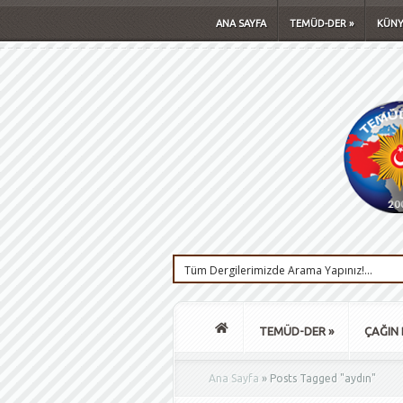
ANA SAYFA
TEMÜD-DER
»
KÜNY
TEMÜD-DER
»
ÇAĞIN 
Ana Sayfa
»
Posts Tagged
"
aydın"