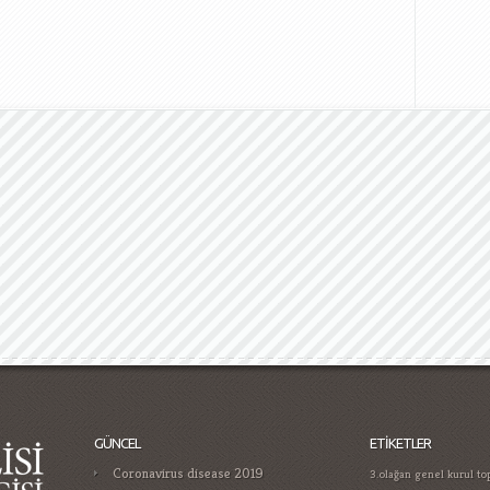
GÜNCEL
ETIKETLER
Coronavirus disease 2019
3.olağan genel kurul top
yıllık türk medyasında n
Gamificatie in gokken trends die je
bağımlılığı
aralık 2016 ş
moet kennen in
küçükosman
atama nis
Casino Guide for Proper Player