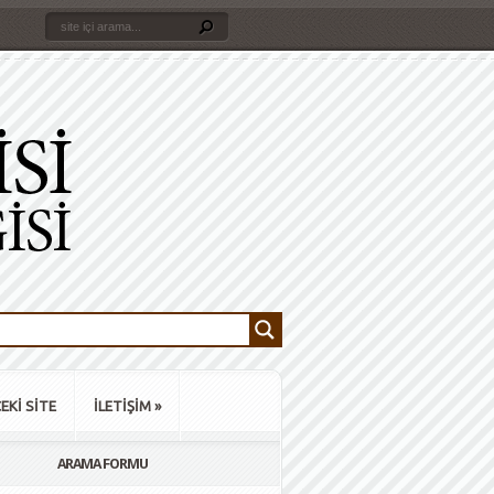
EKİ SİTE
İLETİŞİM
»
ARAMA FORMU