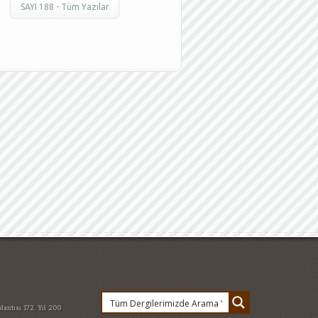
SAYI 188 - Tüm Yazılar
lantısı
172. Yıl
200
e değişti
abur cubur
ehitler
arzu
an 2015
atatürkün dış