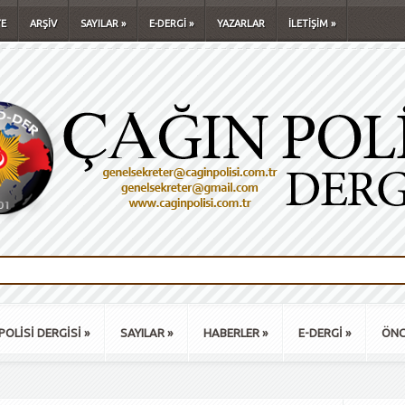
E
ARŞİV
SAYILAR
»
E-DERGİ
»
YAZARLAR
İLETİŞİM
»
POLİSİ DERGİSİ
»
SAYILAR
»
HABERLER
»
E-DERGİ
»
ÖNC