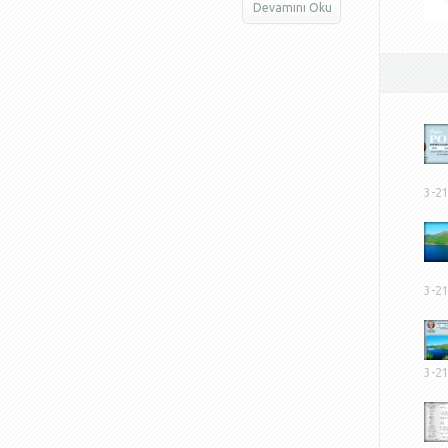
Devamını Oku
3-2
3-2
3-2