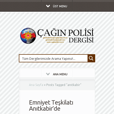
ÜST MENU
ANA MENU
Ana Sayfa
»
Posts Tagged
"
anıtkabir"
Emniyet Teşkilatı
Anıtkabir’de