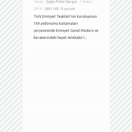
Yazar :
Çağın Polisi Dergisi
- 7 Mayıs
2014 -
SAYI 149
|
0 yorum
Türk Emniyet Teşkilatı’nın kuruluşunun
169.yıldönümü kutlamaları
çerçevesinde Emniyet Genel Müdürü ve
beraberindeki heyet Anıtkabir’i...