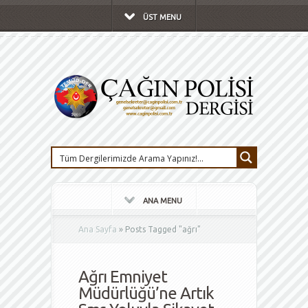
ÜST MENU
ANA MENU
Ana Sayfa
»
Posts Tagged
"
ağrı"
Ağrı Emniyet
Müdürlüğü’ne Artık