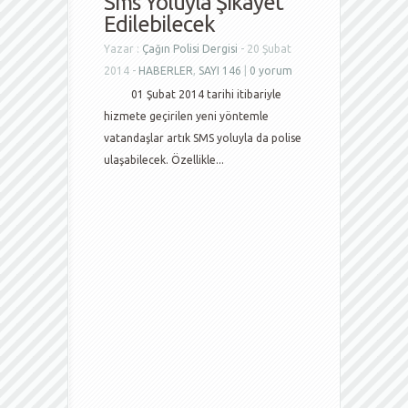
Sms Yoluyla Şikayet
Edilebilecek
Yazar :
Çağın Polisi Dergisi
- 20 Şubat
2014 -
HABERLER
,
SAYI 146
|
0 yorum
01 Şubat 2014 tarihi itibariyle
hizmete geçirilen yeni yöntemle
vatandaşlar artık SMS yoluyla da polise
ulaşabilecek. Özellikle...