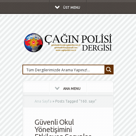
ÜST MENU
ANA MENU
Ana Sayfa
»
Posts Tagged
"
160. sayı"
Güvenli Okul
Yönetişimini