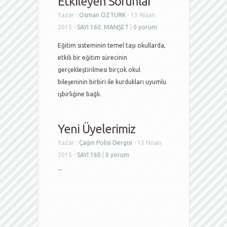
Etkileyen Sorunlar
Yazar :
Osman ÖZTÜRK
- 13 Nisan
2015 -
SAYI 160
,
MANŞET
|
0 yorum
Eğitim sisteminin temel taşı okullarda,
etkili bir eğitim sürecinin
gerçekleştirilmesi birçok okul
bileşeninin birbiri ile kurdukları uyumlu
işbirliğine bağlı.
Yeni Üyelerimiz
Yazar :
Çağın Polisi Dergisi
- 13 Nisan
2015 -
SAYI 160
|
0 yorum
...