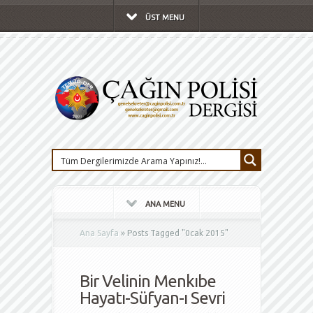
ÜST MENU
ANA MENU
Ana Sayfa
»
Posts Tagged
"
0cak 2015"
Bir Velinin Menkıbe
Hayatı-Süfyan-ı Sevri