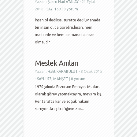
Yazar :
Şükrü Nail ATALAY
- 21 Eylül
2016 -
SAYI 169
|
0 yorum
İnsan ol dedikse, surette değil,Manada
bir insan ol da görelim.İnsan, hem
maddede ve hem de manada insan
olmalıdır
Meslek Anıları
Yazar :
Halit KARABULUT
- 8 Ocak 2015
-
SAYI 157
,
MANŞET
|
0 yorum
1970 yılında Erzurum Emniyet Müdürü
olarak görev yapmaktayım, mevsim kış.
Her tarafta kar ve soğuk hüküm
sürüyor. Araç trafiğinin zor...