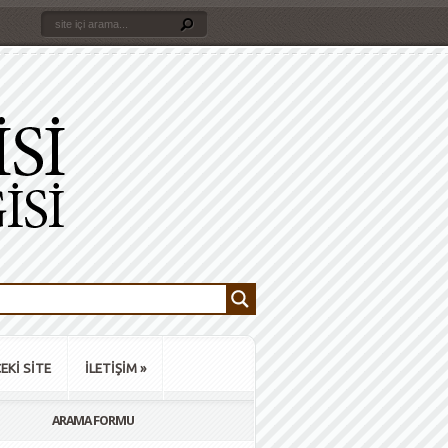
EKİ SİTE
İLETİŞİM
»
ARAMA FORMU