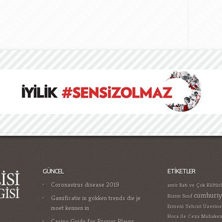
GÜNCEL
ETIKETLER
Coronavirus disease 2019
amir
Batı ve Çok Kültür
cumhuriy
Bizim Sınıf
Gamificatie in gokken trends die je
Ermeni Tehciri Üzerine
moet kennen in
Hoca ile Ceza Muhakem
Casino Guide for Proper Player