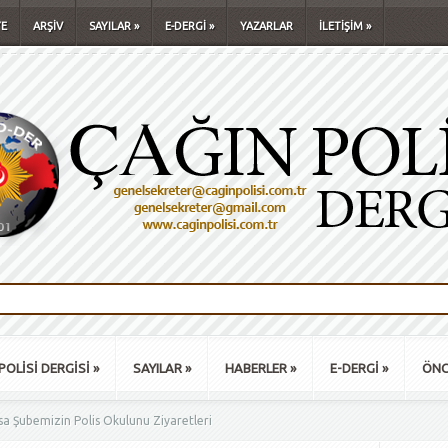
E
ARŞİV
SAYILAR
»
E-DERGİ
»
YAZARLAR
İLETİŞİM
»
POLİSİ DERGİSİ
»
SAYILAR
»
HABERLER
»
E-DERGİ
»
ÖNC
 Şubemizin Polis Okulunu Ziyaretleri