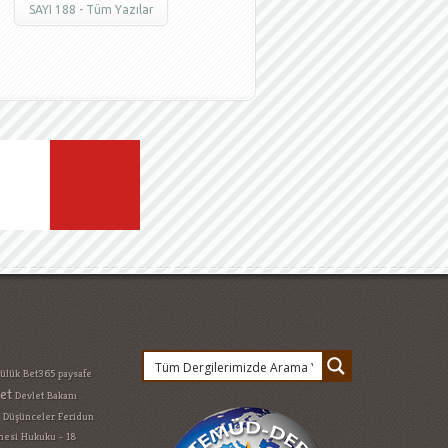
SAYI 188 - Tüm Yazılar
lülük
Bet365 paysafe
et
Devlet Bakanı
 Düşünceler
Feridun
esi Hukuku - 18