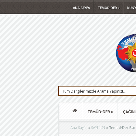
ANA SAYFA
TEMÜD-DER
»
KÜNY
TEMÜD-DER
»
ÇAĞIN 
Ana Sayfa
»
SAYI 149
»
Temüd-Der Bursa