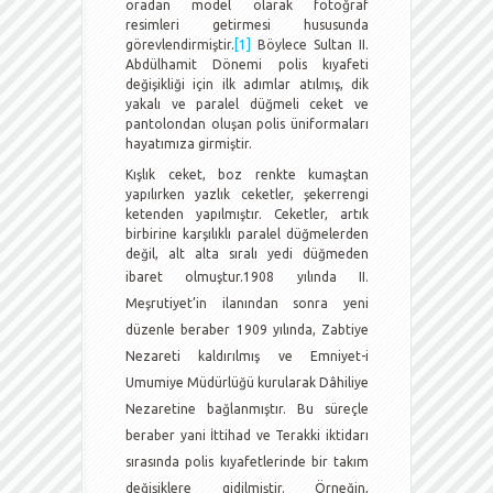
oradan model olarak fotoğraf
resimleri getirmesi hususunda
görevlendirmiştir.
[1]
Böylece Sultan II.
Abdülhamit Dönemi polis kıyafeti
değişikliği için ilk adımlar atılmış, dik
yakalı ve paralel düğmeli ceket ve
pantolondan oluşan polis üniformaları
hayatımıza girmiştir.
Kışlık ceket, boz renkte kumaştan
yapılırken yazlık ceketler, şekerrengi
ketenden yapılmıştır. Ceketler, artık
birbirine karşılıklı paralel düğmelerden
değil, alt alta sıralı yedi düğmeden
ibaret olmuştur.
1908 yılında II.
Meşrutiyet’in ilanından sonra yeni
düzenle beraber 1909 yılında, Zabtiye
Nezareti kaldırılmış ve Emniyet-i
Umumiye Müdürlüğü kurularak Dâhiliye
Nezaretine bağlanmıştır. Bu süreçle
beraber yani İttihad ve Terakki iktidarı
sırasında polis kıyafetlerinde bir takım
değişiklere gidilmiştir. Örneğin,