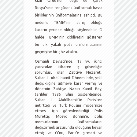
Kızıl Ordu’nun değil de Çarlık
Rusya’sının rengârenk üniformalı hassa
birliklerinin üniformalarına sahipti. Bu
nedenle TBMM’nin almış olduğu
kararın yerinde olduğu söylenebilir. O
halde TBMM’nin ciddiyetini gösteren
bu dik yakalı polis üniformalarının
geçmişine bir göz atalım.
Osmanlı Devleti’nde, 19 yy. ikinci
yarısından itibaren iç güvenliğin
sorumlusu olan Zabtiye Nezareti,
Sultan II. Abdülhamit Dönemi’nde, şekil
değişikliğine gitmeye karar vermiş ve
dönemin Zabtiye Nazırı Kamil Bey,
tarihler 1885 yılını gösterdiğinde,
Sultan II. Abdülhamit’in Paris’ten
getirttiği ve Türk Polisini modernize
etmesi için görevlendirdiği Polis
Müfettişi Mösyö Bonnin’e, polis
memurlarının üniformalarını
değiştirmek arzusunda olduğunu beyan
etmiş ve O’nu, Paris’e gitmesi ve