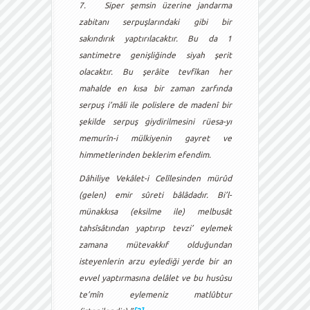
7.
Siper şemsin üzerine jandarma
zabitanı serpuşlarındaki gibi bir
sakındırık yaptırılacaktır. Bu da 1
santimetre genişliğinde siyah şerit
olacaktır. Bu şerâite tevfîkan her
mahalde en kısa bir zaman zarfında
serpuş i’mâli ile polislere de madenî bir
şekilde serpuş giydirilmesini rüesa-yı
memurîn-i mülkiyenin gayret ve
himmetlerinden beklerim efendim.
Dâhiliye Vekâlet-i Celîlesinden mürûd
(gelen) emir sûreti bâlâdadır. Bi’l-
münakkısa (eksilme ile) melbusât
tahsîsâtından yaptırıp tevzi’ eylemek
zamana mütevakkıf olduğundan
isteyenlerin arzu eylediği yerde bir an
evvel yaptırmasına delâlet ve bu husûsu
te’mîn eylemeniz matlûbtur