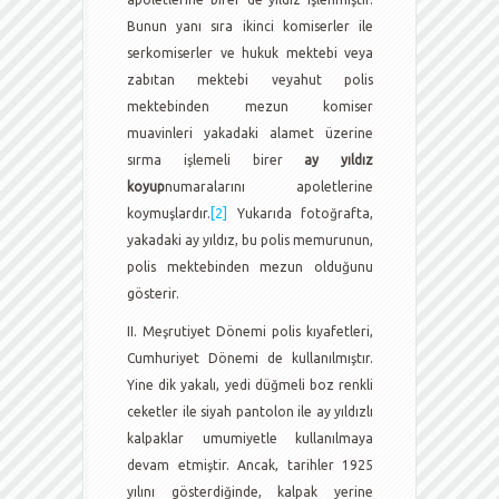
Bunun yanı sıra ikinci komiserler ile
serkomiserler ve hukuk mektebi veya
zabıtan mektebi veyahut polis
mektebinden mezun komiser
muavinleri yakadaki alamet üzerine
sırma işlemeli birer
ay yıldız
koyup
numaralarını apoletlerine
koymuşlardır.
[2]
Yukarıda fotoğrafta,
yakadaki ay yıldız, bu polis memurunun,
polis mektebinden mezun olduğunu
gösterir.
II. Meşrutiyet Dönemi polis kıyafetleri,
Cumhuriyet Dönemi de kullanılmıştır.
Yine dik yakalı, yedi düğmeli boz renkli
ceketler ile siyah pantolon ile ay yıldızlı
kalpaklar umumiyetle kullanılmaya
devam etmiştir. Ancak, tarihler 1925
yılını gösterdiğinde, kalpak yerine