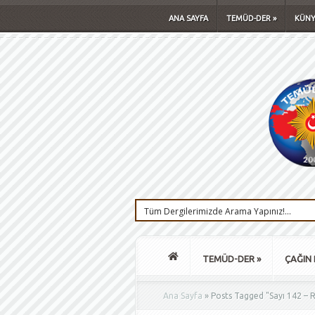
ANA SAYFA
TEMÜD-DER
»
KÜNY
TEMÜD-DER
»
ÇAĞIN 
Ana Sayfa
»
Posts Tagged
"
Sayı 142 – 