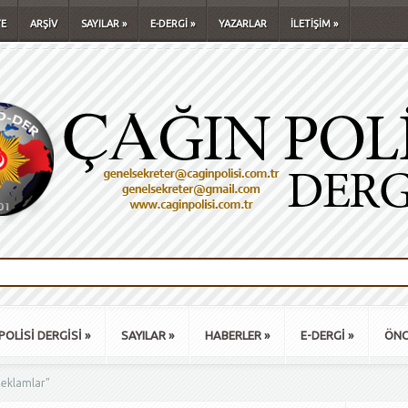
E
ARŞİV
SAYILAR
»
E-DERGİ
»
YAZARLAR
İLETİŞİM
»
POLİSİ DERGİSİ
»
SAYILAR
»
HABERLER
»
E-DERGİ
»
ÖNC
Reklamlar"