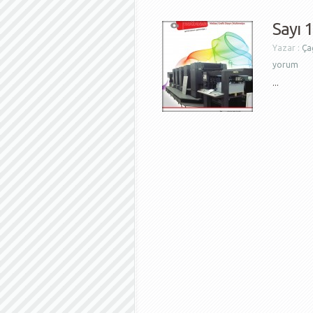
Sayı 
Yazar :
Çağ
yorum
...