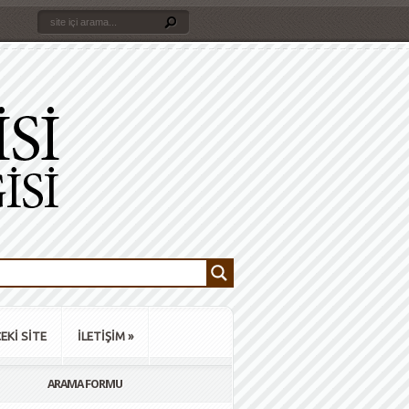
EKİ SİTE
İLETİŞİM
»
ARAMA FORMU