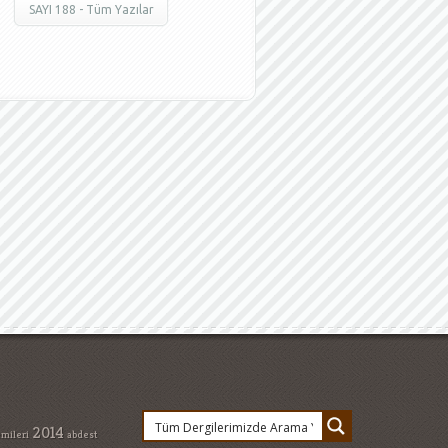
SAYI 188 - Tüm Yazılar
2014
emileri
abdest
bahçeşehir
cemal
safe
emeklilik