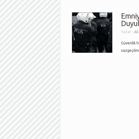
Emniy
Duyul
Yazar :
Al
Güvenlik h
vazgeçilm