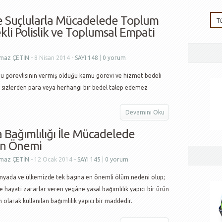
e Suçlularla Mücadelede Toplum
kli Polislik ve Toplumsal Empati
lmaz ÇETİN
- 8 Nisan 2014 -
SAYI 148
|
0 yorum
u görevlisinin vermiş olduğu kamu görevi ve hizmet bedeli
le sizlerden para veya herhangi bir bedel talep edemez
Devamını Oku
a Bağımlılığı İle Mücadelede
in Önemi
lmaz ÇETİN
- 12 Ocak 2014 -
SAYI 145
|
0 yorum
ünyada ve ülkemizde tek başına en önemli ölüm nedeni olup;
ne hayati zararlar veren yegâne yasal bağımlılık yapıcı bir ürün
olarak kullanılan bağımlılık yapıcı bir maddedir.