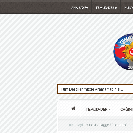
ANA SAYFA
TEMÜD-DER
»
KÜNY
TEMÜD-DER
»
ÇAĞIN 
Ana Sayfa
»
Posts Tagged
"
toplum"