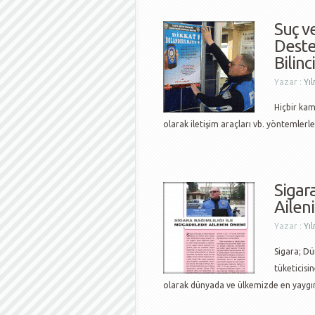
Suç v
Deste
Bilinci
Yazar :
Yı
Hiçbir kam
olarak iletişim araçları vb. yöntemler
Sigar
Ailen
Yazar :
Yı
Sigara; D
tüketicisi
olarak dünyada ve ülkemizde en yaygın 