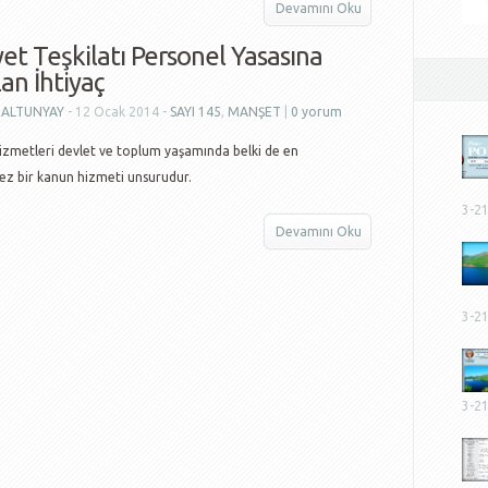
Devamını Oku
et Teşkilatı Personel Yasasına
an İhtiyaç
i ALTUNYAY
- 12 Ocak 2014 -
SAYI 145
,
MANŞET
|
0 yorum
izmetleri devlet ve toplum yaşamında belki de en
ez bir kanun hizmeti unsurudur.
3-2
Devamını Oku
3-2
3-2