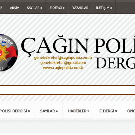
E
ARŞİV
SAYILAR
»
E-DERGİ
»
YAZARLAR
İLETİŞİM
»
POLİSİ DERGİSİ
»
SAYILAR
»
HABERLER
»
E-DERGİ
»
ÖNC