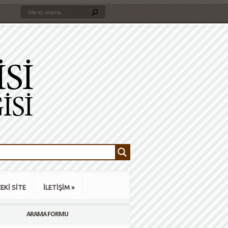
EKİ SİTE
İLETİŞİM
»
ARAMA FORMU