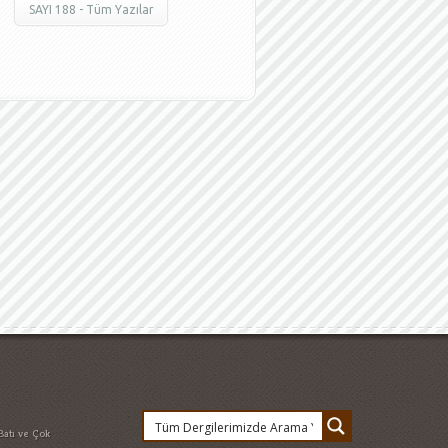
SAYI 188 - Tüm Yazılar
Batı ve Çok
cemal tepe
afe
emeklilik
Bakanı
Feridun
 Düşünceler