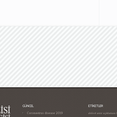
GÜNCEL
ETIKETLER
Coronavirus disease 2019
abdest
amir
açıklaması
Kültürlülük
Bet365 pays
Gamificatie in gokken trends die je
cumhuriyet
moet kennen in
Devlet 
Ermeni Tehciri Üzerine
Casino Guide for Proper Player