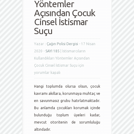
Yöntemler
Açısından Çocuk
Cinsel İstismar
Suçu
Yazar :
Çağın Polisi Dergisi
- 17 Nisan
2020 -
SAYI 185
|
İstismarcıların
Kullandıkları Yöntemler Açısından
Çocuk Cinsel İstismar Suçu için
yorumlar kapalı
Hangi toplumda olursa olsun, çocuk
kavramı akıllara, korunmaya muhtaç ve
en savunmasız grubu hatırlatmaktadır.
Bu anlamda çocukları korumak içinde
bulunduğu toplum üyeleri kadar,
mevcut otoritenin de sorumluluğu
altındadır.