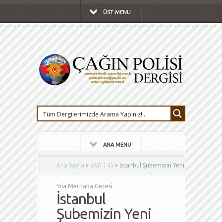
ÜST MENU
ANA MENU
Ana Sayfa
»
SAYI 145
»
İstanbul Şubemizin Yeni
Yıla Merhaba Gecesi
İstanbul
Şubemizin Yeni