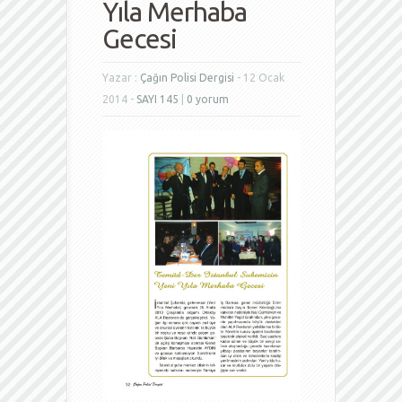
Yıla Merhaba
Gecesi
Yazar :
Çağın Polisi Dergisi
- 12 Ocak
2014 -
SAYI 145
|
0 yorum