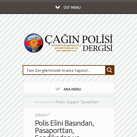
ÜST MENU
ANA MENU
Ana Sayfa
»
Posts Tagged
"
Siyasetten
Çekiyor!"
Polis Elini Basından,
Pasaporttan,