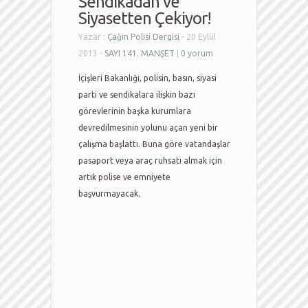
Sendikadan ve
Siyasetten Çekiyor!
Yazar :
Çağın Polisi Dergisi
- 20 Eylül
2013 -
SAYI 141
,
MANŞET
|
0 yorum
İçişleri Bakanlığı, polisin, basın, siyasi
parti ve sendikalara ilişkin bazı
görevlerinin başka kurumlara
devredilmesinin yolunu açan yeni bir
çalışma başlattı. Buna göre vatandaşlar
pasaport veya araç ruhsatı almak için
artık polise ve emniyete
başvurmayacak.