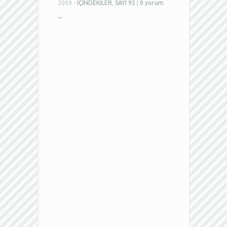
2009 -
İÇİNDEKİLER
,
SAYI 95
|
0 yorum
...