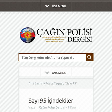
ÜST MENU
ANA MENU
Ana Sayfa
»
Posts Tagged
"
Sayı 95"
Sayı 95 İçindekiler
Yazar :
Çağın Polisi Dergisi
- 1 Kasım