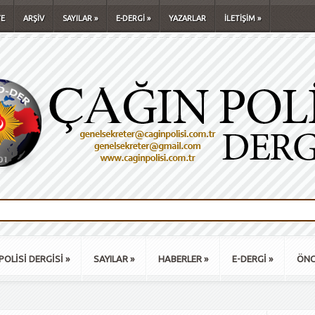
E
ARŞİV
SAYILAR
»
E-DERGİ
»
YAZARLAR
İLETİŞİM
»
POLİSİ DERGİSİ
»
SAYILAR
»
HABERLER
»
E-DERGİ
»
ÖNC