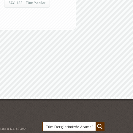
SAYI 188 - Tüm Yazılar
lantısı
172. Yıl
200
e değişti
abur cubur
ehitler
arzu
an 2015
atatürkün dış