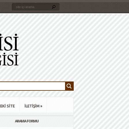
EKİ SİTE
İLETİŞİM
»
ARAMA FORMU