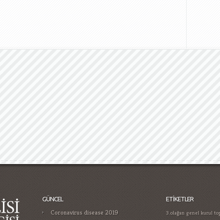
GÜNCEL
ETIKETLER
Coronavirus disease 2019
3.olağan genel kurul top
yıllık türk medyasında n
Gamificatie in gokken trends die je
bağımlılığı
aralık 2016 ş
moet kennen in
küçükosman
atama nis
Casino Guide for Proper Player