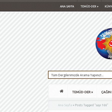
ANA SAYFA
TEMÜD-DER
»
KÜNY
TEMÜD-DER
»
ÇAĞIN 
Ana Sayfa
»
Posts Tagged
"
sayı 166"