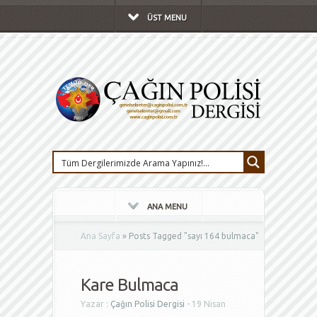
ÜST MENU
ANA MENU
Ana Sayfa
»
Posts Tagged
"
sayı 164 bulmaca"
Kare Bulmaca
Yazar :
Çağın Polisi Dergisi
- 19 Nisan