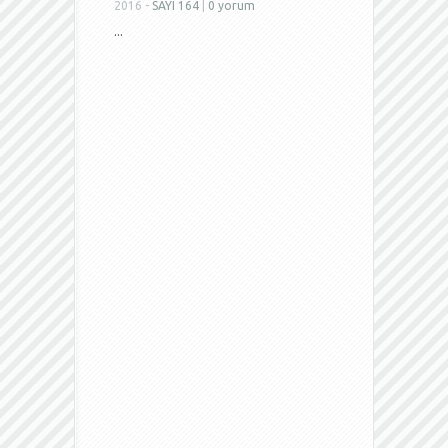
2016 -
SAYI 164
|
0 yorum
...