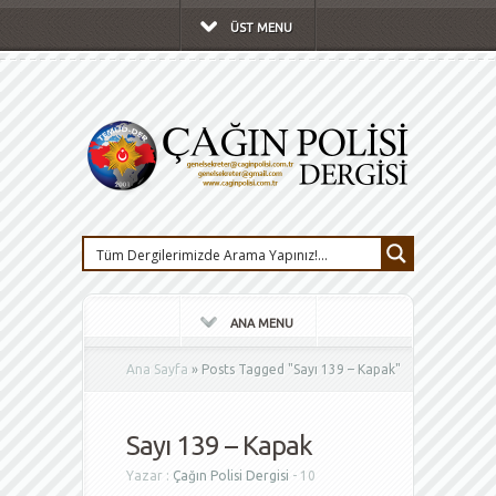
ÜST MENU
ANA MENU
Ana Sayfa
»
Posts Tagged
"
Sayı 139 – Kapak"
Sayı 139 – Kapak
Yazar :
Çağın Polisi Dergisi
- 10