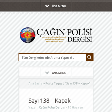
ÜST MENU
ANA MENU
Ana Sayfa
»
Posts Tagged
"
Sayı 138 – Kapak"
Sayı 138 – Kapak
Yazar :
Çağın Polisi Dergisi
- 10 Haziran