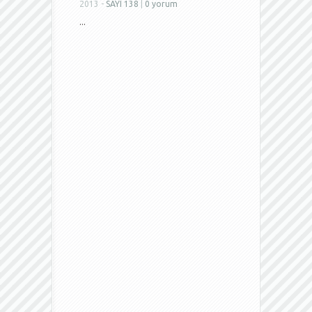
2013 -
SAYI 138
|
0 yorum
...