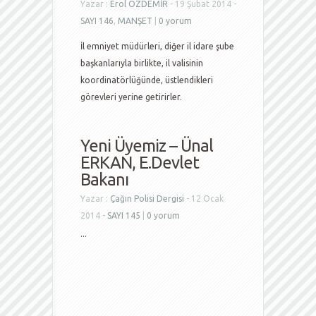
Yazar :
Erol ÖZDEMİR
- 19 Şubat 2014 -
SAYI 146
,
MANŞET
|
0 yorum
İl emniyet müdürleri, diğer il idare şube
başkanlarıyla birlikte, il valisinin
koordinatörlüğünde, üstlendikleri
görevleri yerine getirirler.
Yeni Üyemiz – Ünal
ERKAN, E.Devlet
Bakanı
Yazar :
Çağın Polisi Dergisi
- 12 Ocak
2014 -
SAYI 145
|
0 yorum
...