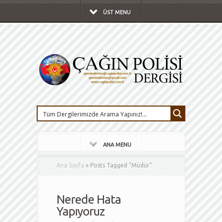
ÜST MENU
ANA MENU
Ana Sayfa
»
Posts Tagged
"
Müdür"
Nerede Hata
Yapıyoruz