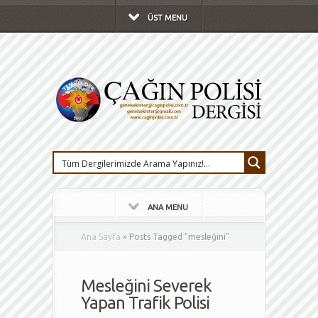
ÜST MENU
ANA MENU
Ana Sayfa
»
Posts Tagged
"
mesleğini"
Mesleğini Severek
Yapan Trafik Polisi