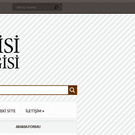
EKİ SİTE
İLETİŞİM
»
ARAMA FORMU