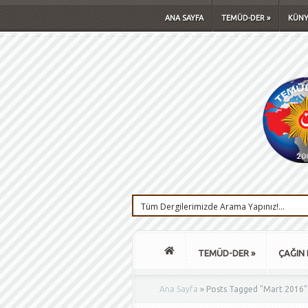
ANA SAYFA
TEMÜD-DER
»
KÜNY
TEMÜD-DER
»
ÇAĞIN 
Ana Sayfa
»
Posts Tagged
"
Mart 2016"