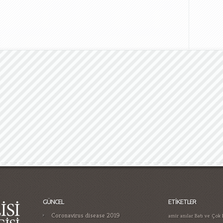
GÜNCEL
ETIKETLER
Coronavirus disease 2019
amir
anılar
Batı ve Çok 
Atatürk'üm
Bizim Sınıf
Gamificatie in gokken trends die je
Ermeni Tehciri Üzerine
moet kennen in
Hoca ile Ceza Muhakem
Casino Guide for Proper Player