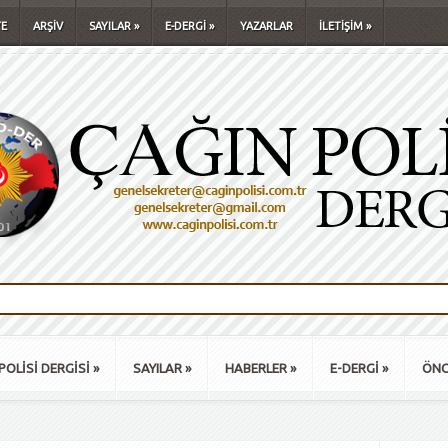
E
ARŞİV
SAYILAR
»
E-DERGİ
»
YAZARLAR
İLETİŞİM
»
POLİSİ DERGİSİ
»
SAYILAR
»
HABERLER
»
E-DERGİ
»
ÖNC