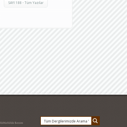
SAYI 188 - Tüm Yazılar
Kültürlülük
Benim
cumhuriyet
Casinò
 Düşünceler
Feridun
esi Hukuku - 18