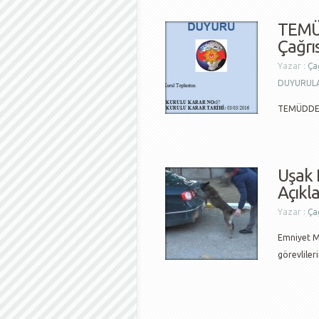
TEMÜ
Çağrıs
Yazar :
Çağ
DUYURUL
TEMÜDDER 
Uşak 
Açıkl
Yazar :
Çağ
Emniyet M
görevliler