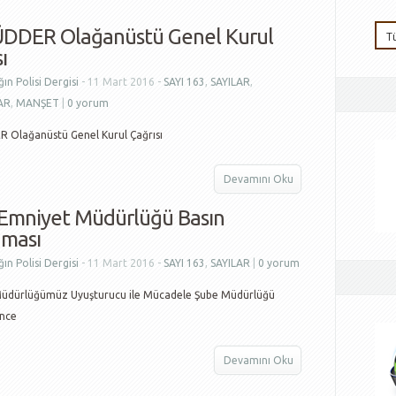
DDER Olağanüstü Genel Kurul
ı
ın Polisi Dergisi
- 11 Mart 2016 -
SAYI 163
,
SAYILAR
,
AR
,
MANŞET
|
0 yorum
Olağanüstü Genel Kurul Çağrısı
Devamını Oku
Emniyet Müdürlüğü Basın
aması
ın Polisi Dergisi
- 11 Mart 2016 -
SAYI 163
,
SAYILAR
|
0 yorum
üdürlüğümüz Uyuşturucu ile Mücadele Şube Müdürlüğü
ince
Devamını Oku