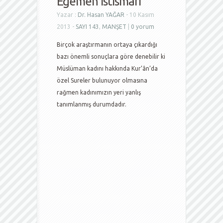
Egemen İstismarı
Yazar :
Dr. Hasan YAĞAR
- 10 Kasım
2013 -
SAYI 143
,
MANŞET
|
0 yorum
Birçok araştırmanın ortaya çıkardığı
bazı önemli sonuçlara göre denebilir ki
Müslüman kadını hakkında Kur’ân’da
özel Sureler bulunuyor olmasına
rağmen kadınımızın yeri yanlış
tanımlanmış durumdadır.