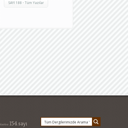
SAYI 188 - Tüm Yazılar
154.sayı
lantısı
nda ne değişti
ahmet
man
atama nisan 2015
layışı
aşık veysel