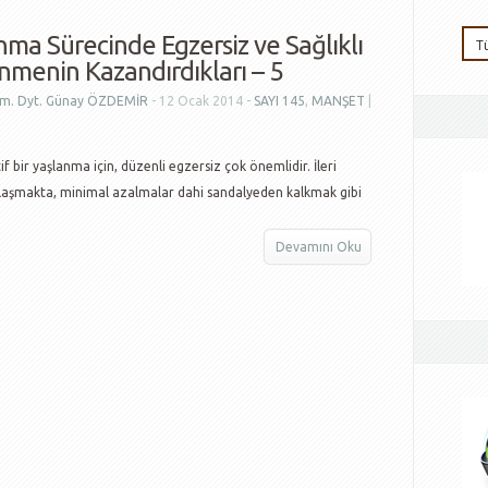
nma Sürecinde Egzersiz ve Sağlıklı
nmenin Kazandırdıkları – 5
m. Dyt. Günay ÖZDEMİR
- 12 Ocak 2014 -
SAYI 145
,
MANŞET
|
tif bir yaşlanma için, düzenli egzersiz çok önemlidir. İleri
aklaşmakta, minimal azalmalar dahi sandalyeden kalkmak gibi
Devamını Oku