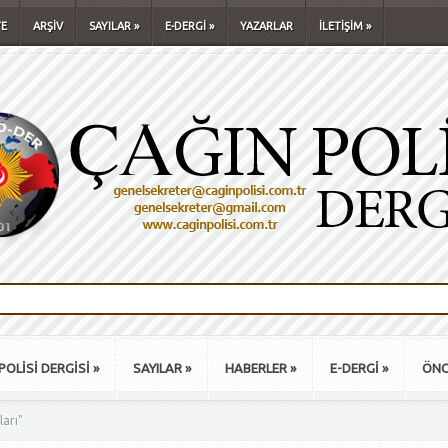
E
ARŞİV
SAYILAR
»
E-DERGİ
»
YAZARLAR
İLETİŞİM
»
POLİSİ DERGİSİ
»
SAYILAR
»
HABERLER
»
E-DERGİ
»
ÖNC
ları"