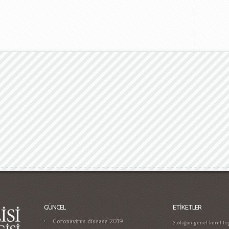
GÜNCEL
ETIKETLER
Coronavirus disease 2019
3.olağan genel kurul top
200 yıllık türk medyası
Gamificatie in gokken trends die je
moet kennen in
yıldırım
arzu küçükos
atatürkün dış politika an
Casino Guide for Proper Player