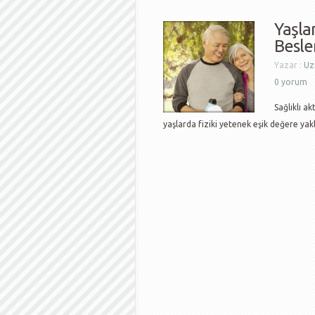
Yaşla
Besle
Yazar :
Uz
0 yorum
Sağlıklı ak
yaşlarda fiziki yetenek eşik değere y