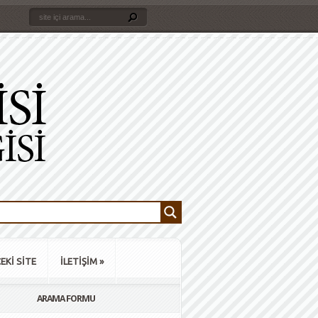
EKİ SİTE
İLETİŞİM
»
ARAMA FORMU