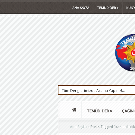
ANA SAYFA
TEMÜD-DER
»
KÜNY
TEMÜD-DER
»
ÇAĞIN 
Ana Sayfa
»
Posts Tagged
"
kazandırdık