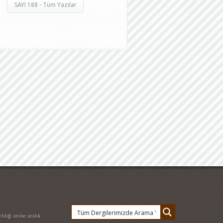
SAYI 188 - Tüm Yazılar
lılığı
anılar
aralık