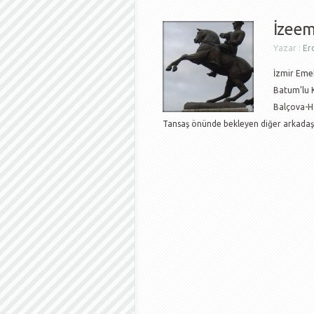
İzeem
Yazar :
Er
İzmir Eme
Batum’lu K
Balçova-Ha
Tansaş önünde bekleyen diğer arkadaşlar