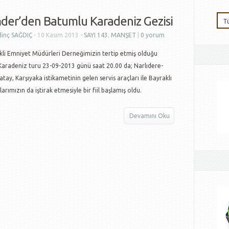
der’den Batumlu Karadeniz Gezisi
dinç SAĞDIÇ
- 10 Kasım 2013 -
SAYI 143
,
MANŞET
|
0 yorum
kli Emniyet Müdürleri Derneğimizin tertip etmiş olduğu
aradeniz turu 23-09-2013 günü saat 20.00 da; Narlıdere-
tay, Karşıyaka istikametinin gelen servis araçları ile Bayraklı
ımızın da iştirak etmesiyle bir fiil başlamış oldu.
Devamını Oku