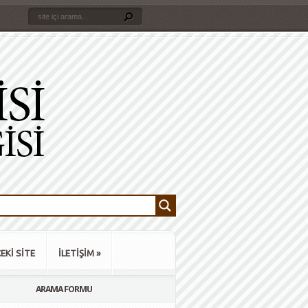
EKİ SİTE
İLETİŞİM
»
ARAMA FORMU