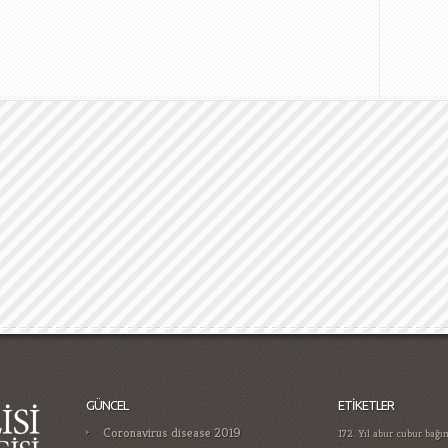
GÜNCEL
ETIKETLER
Coronavirus disease 2019
172. Yıl
abur cubur bağım