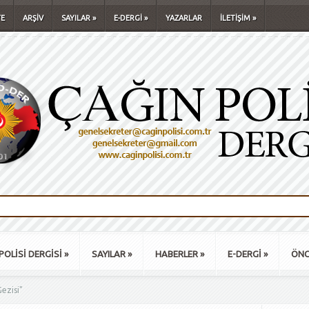
E
ARŞİV
SAYILAR
»
E-DERGİ
»
YAZARLAR
İLETİŞİM
»
POLİSİ DERGİSİ
»
SAYILAR
»
HABERLER
»
E-DERGİ
»
ÖNC
ezisi"