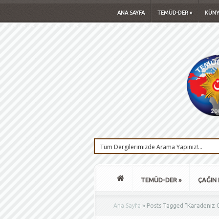
ANA SAYFA
TEMÜD-DER
»
KÜNY
TEMÜD-DER
»
ÇAĞIN 
Ana Sayfa
»
Posts Tagged
"
Karadeniz G