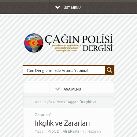
ÜST MENU
ANA MENU
Ana Sayfa
»
Posts Tagged
"
Irkçılık ve
Zararları"
Irkçılık ve Zararları
Yazar :
Prof. Dr. Ali ERBAŞ
- 10 Haziran