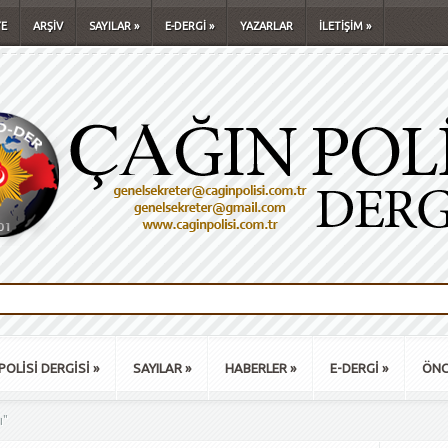
E
ARŞİV
SAYILAR
»
E-DERGİ
»
YAZARLAR
İLETİŞİM
»
POLİSİ DERGİSİ
»
SAYILAR
»
HABERLER
»
E-DERGİ
»
ÖNC
ı"