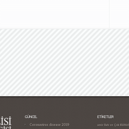
GÜNCEL
ETIKETLER
Coronavirus disease 2019
amir
Batı ve Çok Kültür
cumhuriy
Bizim Sınıf
Gamificatie in gokken trends die je
Ermeni Tehciri Üzerine
moet kennen in
Hoca ile Ceza Muhakem
Casino Guide for Proper Player