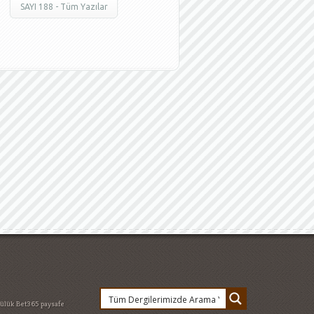
SAYI 188 - Tüm Yazılar
lülük
Bet365 paysafe
et
Devlet Bakanı
 Düşünceler
Feridun
esi Hukuku - 18