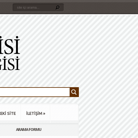
EKİ SİTE
İLETİŞİM
»
ARAMA FORMU