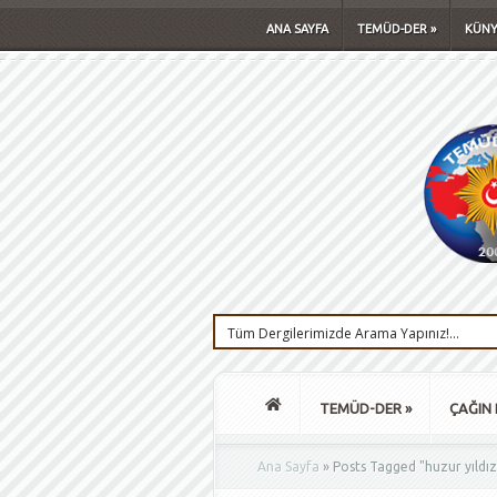
ANA SAYFA
TEMÜD-DER
»
KÜNY
TEMÜD-DER
»
ÇAĞIN 
Ana Sayfa
»
Posts Tagged
"
huzur yıldız