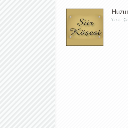
Huzur 
Yazar :
Çağ
...