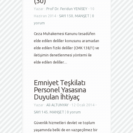
(30)
Yazar :
Prof Dr. Feridun YENİSEY
- 10
Haziran 2014 -
SAYI 150
,
MANŞET
|
0
yorum
Ceza Muhakemesi Kanunu tesadüfen
elde edilen deliller konusunu aramadan
elde edilen fiziki deliller (CMK 138/1) ve
iletişimin denetlenmesi yöntemi ile
elde edilen deliller…
Emniyet Teşkilatı
Personel Yasasına
Duyulan İhtiyaç
Yazar :
Ali ALTUNYAY
- 12 Ocak 2014 -
SAYI 145
,
MANŞET
|
0 yorum
Güvenlik hizmetleri devlet ve toplum
yaşamında belki de en vazgeçilmez bir