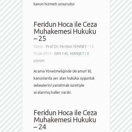
kanun hizmeti unsurudur.
Feridun Hoca ile Ceza
Muhakemesi Hukuku
– 25
Yazar :
Prof Dr. Feridun YENİSEY
- 12
Ocak 2014 -
SAYI 145
,
MANŞET
|
0
yorum
Arama Yönetmeliğinde (AramaY 8),
kanunlarda yer alan hukuka uygunluk
sebeplerinİ yansıtmak suretiyle
sıralanmış haller vardır.
Feridun Hoca ile Ceza
Muhakemesi Hukuku
– 24