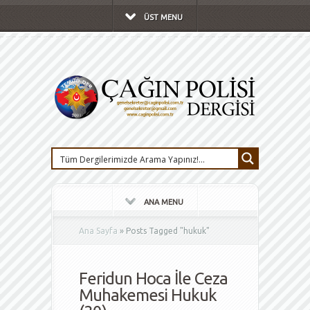
ÜST MENU
ANA MENU
Ana Sayfa
»
Posts Tagged
"
hukuk"
Feridun Hoca İle Ceza
Muhakemesi Hukuk