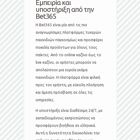
Εμπειρία και
υποστήριξη από την
Bet365
Η Bet365 είναι μία από τις πιο
αναγνωρίσιμες πλατφόρμες τυχερών
παιχνιδιών παγκοσμίως και προσφέρει
ποικιλία προϊόντων για όλους τους
παίκτες. Από το online καζίνο έως το
live καζίνο, οι χρήστες μπορούν να
απολαύσουν μια ευρεία γκάμα
παιχνιδιών. Η πλατφόρμα είναι φιλική
προς τον χρήστη, με εύκολη πλοήγηση
και άμεση πρόσβαση σε όλες τις
υπηρεσίες.
Η υποστήριξη είναι διαθέσιμη 24/7, με
εκπαιδευμένους εκπροσώπους να
προσφέρουν βοήθεια σε ελληνικά.
Αυτή η δυνατότητα διευκολύνει την