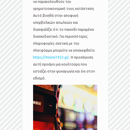
να παρακολουθούν την
χρηματοοικονομική τους κατάσταση.
Αυτό βοηθά στην αποφυγή
υπερβολικών απωλειών και
διασφαλίζει ότι το παιχνίδι παραμένει
διασκεδαστικό. Για περισσότερες
πληροφορίες σχετικά με την
πλατφόρμα μπορείτε να επισκεφθείτε
https://mnimi1922.gr/
. Η προσέγγιση
αυτή προάγει μια κουλτούρα που
εστιάζει στην ψυχαγωγία και όχι στον
εθισμό.