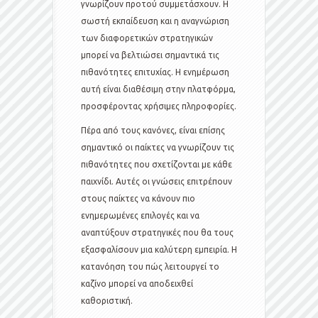
γνωρίζουν προτού συμμετάσχουν. Η
σωστή εκπαίδευση και η αναγνώριση
των διαφορετικών στρατηγικών
μπορεί να βελτιώσει σημαντικά τις
πιθανότητες επιτυχίας. Η ενημέρωση
αυτή είναι διαθέσιμη στην πλατφόρμα,
προσφέροντας χρήσιμες πληροφορίες.
Πέρα από τους κανόνες, είναι επίσης
σημαντικό οι παίκτες να γνωρίζουν τις
πιθανότητες που σχετίζονται με κάθε
παιχνίδι. Αυτές οι γνώσεις επιτρέπουν
στους παίκτες να κάνουν πιο
ενημερωμένες επιλογές και να
αναπτύξουν στρατηγικές που θα τους
εξασφαλίσουν μια καλύτερη εμπειρία. Η
κατανόηση του πώς λειτουργεί το
καζίνο μπορεί να αποδειχθεί
καθοριστική.