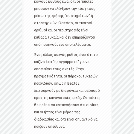
κοινούς μύθους είναι ότι οι παίκτες
μπορούν να ελέγξουν την τύχη τους
μέσω της χρήσης “συστημάτων” ή
στρατηγικών. Ωστόσο, οι τυχεροί
αριθμοί και οι περιστροφές είναι
καθαρά τυχαία και δεν επηρεάζονται
από προηγούμενα αποτελέσματα.
Ένας άλλος συχνός μύθος είναι ότι το
καζίνο έχει “προγράμματα” για να
αποφεύγει τους νικητές. Στην
πραγματικότητα, οι πάροχοι τυχερών
παιχνιδιών, όπως η Bet365,
λειτουργούν με διαφάνεια και σεβασμό
προς τις κανονιστικές αρχές. Οι παίκτες
θα πρέπει να κατανοήσουν ότι οι νίκες
και οι ήττες είναι μέρος της
διαδικασίας και ότι είναι σημαντικό να
παίζουν υπεύθυνα.