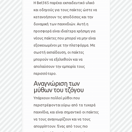
Η Bet365 παρέχει εκπαιδευτικό υλικό
και οδηγούς για τους παίκτες ώστε να
κατανοήσουν τις αποδόσεις και την
δυναμική των παιχνιδιών. Αυτή η
προσφορά είναι ιδιαίτερα χρήσιμη για
νέους παίκτες που μπορεί να μην είναι
εξοικειωμένοι με την πλατφόρμα. Με
σωστή εκπαίδευση, οι παίκτες
μπορούν να εξελιχθούν και να
απολαύσουν την εμπειρία τους
περισσότερο.
Αναγνώριση των
μύθων του τζόγου
Υπάρχουν πολλοί μύθοι που
περιστρέφονται γύρω από τα τυχερά
παιχνίδια, και είναι σημαντικό οι παίκτες
να τους αναγνωρίζουν και να τους
απορρίπτουν. Ένας από τους πιο