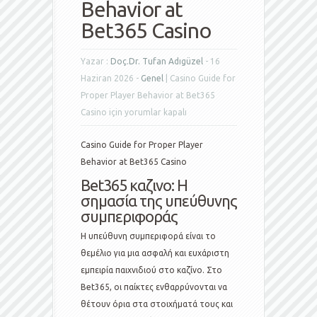
Behavior at
Bet365 Casino
Yazar :
Doç.Dr. Tufan Adıgüzel
- 16
Haziran 2026 -
Genel
|
Casino Guide for
Proper Player Behavior at Bet365
Casino için
yorumlar kapalı
Casino Guide for Proper Player
Behavior at Bet365 Casino
Bet365 καζινο: Η
σημασία της υπεύθυνης
συμπεριφοράς
Η υπεύθυνη συμπεριφορά είναι το
θεμέλιο για μια ασφαλή και ευχάριστη
εμπειρία παιχνιδιού στο καζίνο. Στο
Bet365, οι παίκτες ενθαρρύνονται να
θέτουν όρια στα στοιχήματά τους και