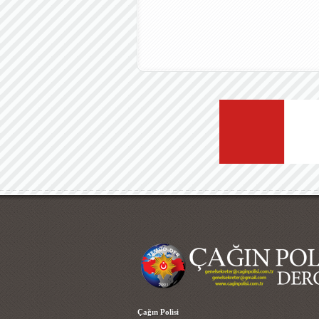
Çağın Polisi