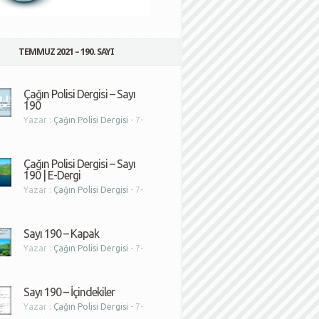
TEMMUZ 2021 – 190. SAYI
Çağın Polisi Dergisi – Sayı
190
Yazar :
Çağın Polisi Dergisi
- 7-
1
Çağın Polisi Dergisi – Sayı
190 | E-Dergi
Yazar :
Çağın Polisi Dergisi
- 7-
1
Sayı 190 – Kapak
Yazar :
Çağın Polisi Dergisi
- 7-
1
Sayı 190 – İçindekiler
Yazar :
Çağın Polisi Dergisi
- 7-