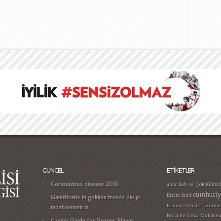
GÜNCEL
ETIKETLER
Coronavirus disease 2019
amir
Batı ve Çok Kültür
cumhuriy
Bizim Sınıf
Gamificatie in gokken trends die je
Ermeni Tehciri Üzerine
moet kennen in
Hoca ile Ceza Muhakem
Casino Guide for Proper Player