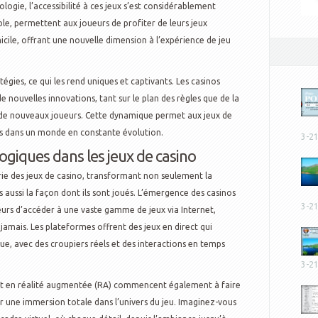
logie, l’accessibilité à ces jeux s’est considérablement
ple, permettent aux joueurs de profiter de leurs jeux
icile, offrant une nouvelle dimension à l’expérience de jeu
tégies, ce qui les rend uniques et captivants. Les casinos
e nouvelles innovations, tant sur le plan des règles que de la
e de nouveaux joueurs. Cette dynamique permet aux jeux de
nts dans un monde en constante évolution.
3-2
ogiques dans les jeux de casino
rie des jeux de casino, transformant non seulement la
 aussi la façon dont ils sont joués. L’émergence des casinos
3-2
ueurs d’accéder à une vaste gamme de jeux via Internet,
e jamais. Les plateformes offrent des jeux en direct qui
que, avec des croupiers réels et des interactions en temps
3-2
) et en réalité augmentée (RA) commencent également à faire
r une immersion totale dans l’univers du jeu. Imaginez-vous