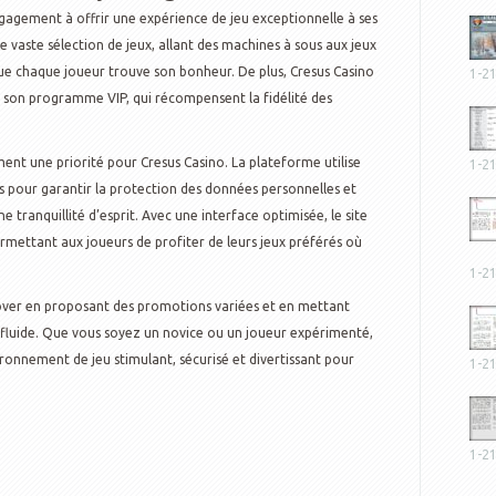
agement à offrir une expérience de jeu exceptionnelle à ses
e vaste sélection de jeux, allant des machines à sous aux jeux
 que chaque joueur trouve son bonheur. De plus, Cresus Casino
1-2
et son programme VIP, qui récompensent la fidélité des
ment une priorité pour Cresus Casino. La plateforme utilise
1-2
 pour garantir la protection des données personnelles et
ne tranquillité d’esprit. Avec une interface optimisée, le site
permettant aux joueurs de profiter de leurs jeux préférés où
1-2
nover en proposant des promotions variées et en mettant
r fluide. Que vous soyez un novice ou un joueur expérimenté,
ironnement de jeu stimulant, sécurisé et divertissant pour
1-2
1-2