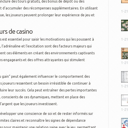
inclure des tours gratuits, des bonus de dépôt ou des
t d’accumuler des récompenses supplémentaires. En utilisant
1-2
ue, les joueurs peuvent prolonger leur expérience de jeu et
urs de casino
est essentiel pour saisir les motivations qui les poussent à
1-2
u, l’adrénaline et l’excitation sont des facteurs majeurs qui
oitent ces éléments en créant des environnements captivants
ns engageants et des offres attrayantes qui stimulent
1-2
au gain” peut également influencer le comportement des
es joueurs ressentent un besoin irrésistible de continuer à
1-2
duire leur succès. Cela peut entraîner des pertes importantes
nos, conscients de ces dynamiques, mettent en place des
’argent que les joueurs investissent.
1-2
 développer une conscience de soi et de rester informés sur
 limites claires et reconnaître les signes de dépendance
es pour maintenir une relation saine avec le jeu, permettant