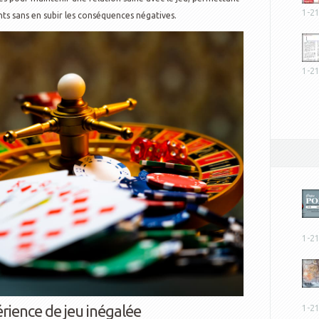
1-2
ants sans en subir les conséquences négatives.
1-2
1-2
rience de jeu inégalée
1-2