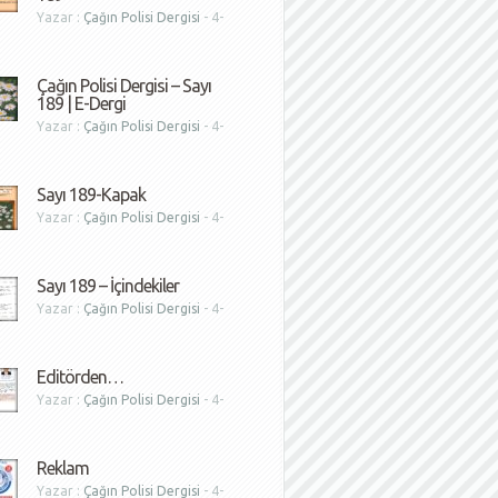
Yazar :
Çağın Polisi Dergisi
- 4-
1
Çağın Polisi Dergisi – Sayı
189 | E-Dergi
Yazar :
Çağın Polisi Dergisi
- 4-
1
Sayı 189-Kapak
Yazar :
Çağın Polisi Dergisi
- 4-
1
Sayı 189 – İçindekiler
Yazar :
Çağın Polisi Dergisi
- 4-
1
Editörden…
Yazar :
Çağın Polisi Dergisi
- 4-
1
Reklam
Yazar :
Çağın Polisi Dergisi
- 4-