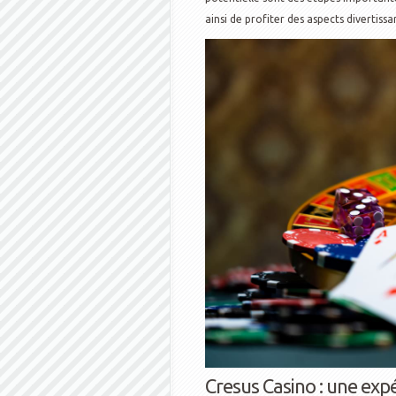
ainsi de profiter des aspects divertiss
Cresus Casino : une expé