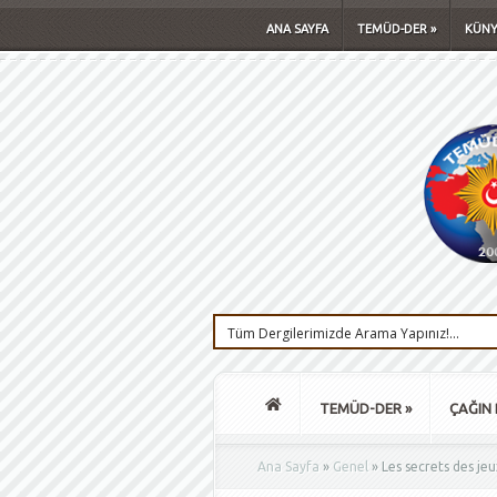
ANA SAYFA
TEMÜD-DER
»
KÜNY
TEMÜD-DER
»
ÇAĞIN 
Ana Sayfa
»
Genel
»
Les secrets des jeu