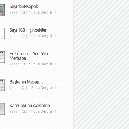
Sayı 188-Kapak
Yazar :
Çağın Polisi Dergisi
- 1-
1
Sayı 188 – İçindekiler
Yazar :
Çağın Polisi Dergisi
- 1-
1
Editörden… Yeni Yıla
Merhaba
Yazar :
Çağın Polisi Dergisi
- 1-
1
Başkanın Mesajı…
Yazar :
Çağın Polisi Dergisi
- 1-
1
Kamuoyuna Açıklama
Yazar :
Çağın Polisi Dergisi
- 1-
1