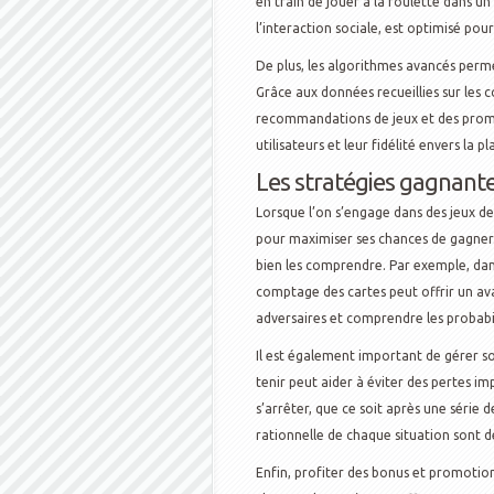
en train de jouer à la roulette dans un
l’interaction sociale, est optimisé pou
De plus, les algorithmes avancés perm
Grâce aux données recueillies sur les
recommandations de jeux et des promo
utilisateurs et leur fidélité envers la 
Les stratégies gagnante
Lorsque l’on s’engage dans des jeux de 
pour maximiser ses chances de gagner. C
bien les comprendre. Par exemple, dans 
comptage des cartes peut offrir un ava
adversaires et comprendre les probabil
Il est également important de gérer so
tenir peut aider à éviter des pertes i
s’arrêter, que ce soit après une série 
rationnelle de chaque situation sont d
Enfin, profiter des bonus et promotio