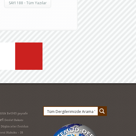
SAYI 188 - Tüm Yazılar
lülük
Bet365 paysafe
et
Devlet Bakanı
 Düşünceler
Feridun
esi Hukuku - 18